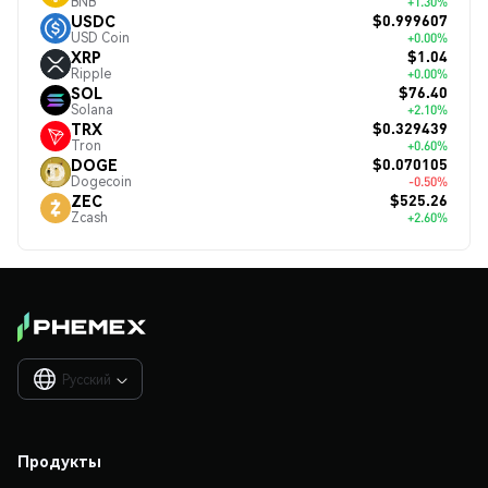
BNB
+1.30%
$0.999607
USDC
USD Coin
+0.00%
$1.04
XRP
Ripple
+0.00%
$76.40
SOL
Solana
+2.10%
$0.329439
TRX
Tron
+0.60%
$0.070105
DOGE
Dogecoin
-0.50%
$525.26
ZEC
Zcash
+2.60%
Русский

Продукты