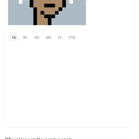
1D
7D
1M
3M
1Y
YTD