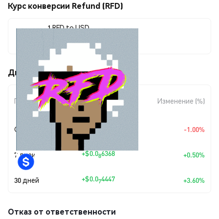
Курс конверсии Refund (RFD)
1 RFD to USD
$0.00000128
Движения цены Refund (RFD)
Изменение
Период
Изменение (%)
суммы
+
$0.0
1292
Сегодня
-1.00%
7
+
$0.0
6368
7 дней
+0.50%
8
+
$0.0
4447
30 дней
+3.60%
7
Отказ от ответственности