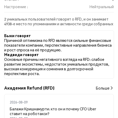
Настроение :
Нейтральный
2 уникальных пользователей говорят о RFD, и он занимает
4938-е место по упоминаниям и активности среди собранных
постов. За последние 24 часа настроение в отношении RFD
во всех социальных сетях было Нейтральный. Всего было
Быки говорят
опубликовано 0 новостных статей о RFD. В Twitter 0.00%
Причиной оптимизма по RFD являются сильные финансовые
твитов имели бычий настрой по сравнению с 0.00% твитов с
показатели компании, перспективные направления бизнеса
медвежьим настроем по RFD. 100.00% твитов были
и рост спроса на её продукцию.
нейтральными по отношению к RFD. Эти данные основаны на
Медведи говорят
2 твитах.
Основные причины негативного взгляда на RFD: слабое
развитие экосистемы, недостаток уникальных продуктов,
высокая конкуренция и сомнения в долгосрочной
перспективе роста.
Академия Refund (RFD)
Больше
2026-08-09
Балажи Кришнамурти: кто он и почему CFO Uber
ставит на роботакси?