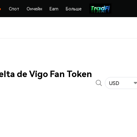
Спот
Ончейн
Earn
Больше
lta de Vigo Fan Token
USD