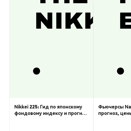
Nikkei 225: Гид по японскому
Фьючерсы Nas
фондовому индексу и прогноз
прогноз, цен
курса
торговать