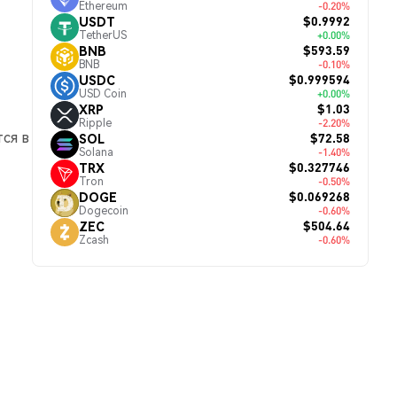
Ethereum
-0.20%
$0.9992
USDT
TetherUS
+0.00%
$593.59
BNB
BNB
-0.10%
$0.999594
USDC
USD Coin
+0.00%
$1.03
XRP
Ripple
-2.20%
ся в
$72.58
SOL
Solana
-1.40%
$0.327746
TRX
Tron
-0.50%
$0.069268
DOGE
Dogecoin
-0.60%
$504.64
ZEC
Zcash
-0.60%