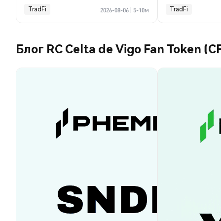
TradFi
TradFi
2026-08-06
|
5-10м
Блог RC Celta de Vigo Fan Token (C