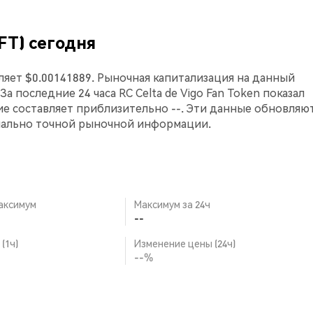
CFT) сегодня
авляет $0.00141889. Рыночная капитализация на данный
 За последние 24 часа RC Celta de Vigo Fan Token показал
е составляет приблизительно --. Эти данные обновляют
мально точной рыночной информации.
аксимум
Максимум за 24ч
--
(1ч)
Изменение цены (24ч)
--%