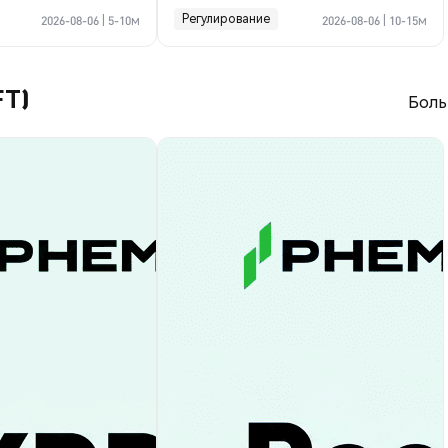
криптосделке по Ормузу
Регулирование
2026-08-06
|
5-10м
2026-08-06
|
10-15м
FT)
Боль