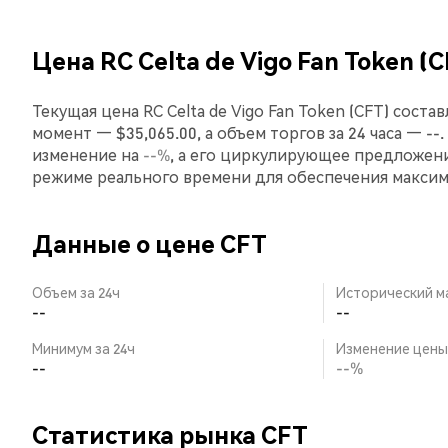
Цена RC Celta de Vigo Fan Token (
Текущая цена RC Celta de Vigo Fan Token (CFT) сост
момент — $35,065.00, а объем торгов за 24 часа — --.
изменение на
--%
, а его циркулирующее предложени
режиме реального времени для обеспечения макси
Данные о цене CFT
Объем за 24ч
Исторический м
--
--
Минимум за 24ч
Изменение цены 
--
--%
Статистика рынка CFT