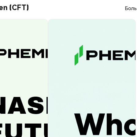
en (CFT)
Боль