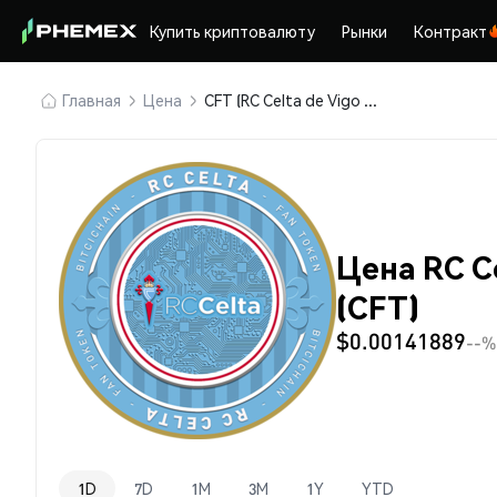
Купить криптовалюту
Рынки
Контракт
Главная
Цена
CFT (RC Celta de Vigo Fan Token)
Цена RC Ce
(CFT)
$0.00141889
--%
1D
7D
1M
3M
1Y
YTD