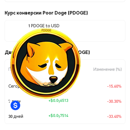
Курс конверсии Poor Doge (PDOGE)
1 PDOGE to USD
$0.00000015
Движения цены Poor Doge (PDOGE)
Изменение
Период
Изменение (%)
суммы
+
$0.0
2769
Сегодня
-15.60%
7
+
$0.0
6513
7 дней
-30.30%
7
+
$0.0
7514
30 дней
-33.40%
7