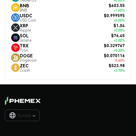
TetherUS
+0.00%
$603.55
BNB
BNB
+1.60%
$0.999595
USDC
USD Coin
+0.00%
$1.04
XRP
Ripple
+0.00%
$76.45
SOL
Solana
+2.00%
$0.329767
TRX
Tron
+0.20%
$0.070116
DOGE
Dogecoin
-0.40%
$523.98
ZEC
Zcash
+3.70%
Русский
