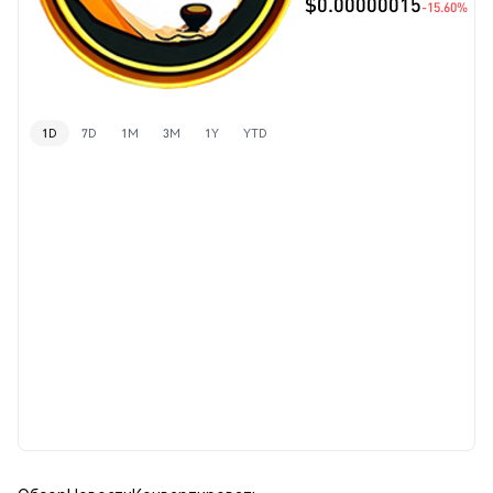
$0.00000015
-15.60%
1D
7D
1M
3M
1Y
YTD