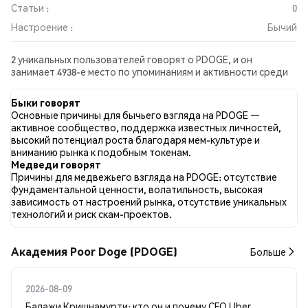
Статьи :
0
Настроение :
Бычий
2 уникальных пользователей говорят о PDOGE, и он
занимает 4938-е место по упоминаниям и активности среди
собранных постов. За последние 24 часа настроение в
отношении PDOGE во всех социальных сетях было Бычий.
Быки говорят
Всего было опубликовано 0 новостных статей о PDOGE. В
Основные причины для бычьего взгляда на PDOGE —
Twitter 0.00% твитов имели бычий настрой по сравнению с
активное сообщество, поддержка известных личностей,
0.00% твитов с медвежьим настроем по PDOGE. 100.00%
высокий потенциал роста благодаря мем-культуре и
твитов были нейтральными по отношению к PDOGE. Эти
вниманию рынка к подобным токенам.
данные основаны на 1 твитах.
Медведи говорят
Причины для медвежьего взгляда на PDOGE: отсутствие
фундаментальной ценности, волатильность, высокая
зависимость от настроений рынка, отсутствие уникальных
технологий и риск скам-проектов.
Академия Poor Doge (PDOGE)
Больше
2026-08-09
Балажи Кришнамурти: кто он и почему CFO Uber