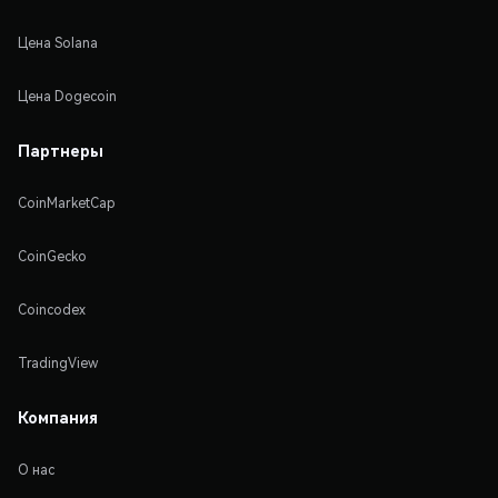
Цена Solana
Цена Dogecoin
Партнеры
CoinMarketCap
CoinGecko
Coincodex
TradingView
Компания
О нас