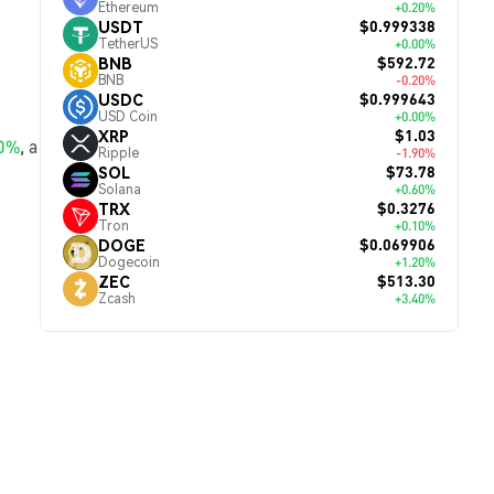
Ethereum
+0.20%
$0.999338
USDT
TetherUS
+0.00%
$592.72
BNB
BNB
-0.20%
$0.999643
USDC
USD Coin
+0.00%
$1.03
XRP
00%
, а
Ripple
-1.90%
$73.78
SOL
Solana
+0.60%
$0.3276
TRX
Tron
+0.10%
$0.069906
DOGE
Dogecoin
+1.20%
$513.30
ZEC
Zcash
+3.40%