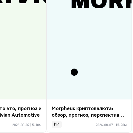
то это, прогноз и
Morpheus криптовалюта:
ivian Automotive
обзор, прогноз, перспективы
2026
ИИ
2026-08-07
|
5-10м
2026-08-07
|
15-20м