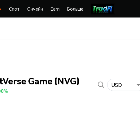
Спот
Ончейн
Earn
Больше
tVerse Game (NVG)
USD
00%