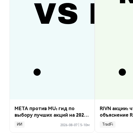
META против MU: гид по
RIVN акции: ч
выбору лучших акций на 2026
объяснение R
год
ИИ
TradFi
2026-08-07
|
5-10м