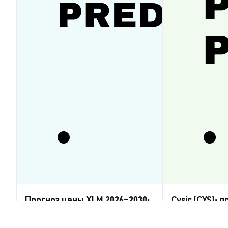
Прогноз цены XLM 2026–2030:
Cysic (CYS): 
восстановится ли Stellar
2026–2030 — 
Lumens?
Аналитика Рынка
Аналитика Рынка
2026-08-07
|
5-10м