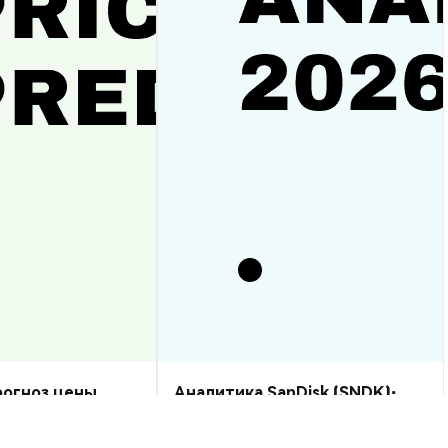
прогноз цены
Аналитика SanDisk (SNDK):
рост или спад?
прогноз цены на 2026–2030,
стоит ли купить?
Аналитика Рынка
2026-08-07
|
10-15м
2026-08-06
|
5-10м