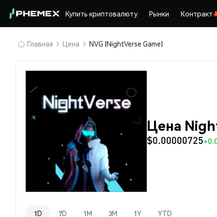
Купить криптовалюту
Рынки
Контракт
Главная
Цена
NVG (NightVerse Game)
Цена Nigh
$0.00000725
+0.
1D
7D
1M
3M
1Y
YTD