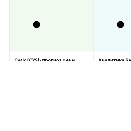
Cysic (CYS): прогноз цены
Аналитика Sa
2026–2030 — рост или спад?
прогноз цены
стоит ли куп
Аналитика Рынка
Аналитика Рынка
2026-08-07
|
10-15м
Курс конверсии Lightning McQuee