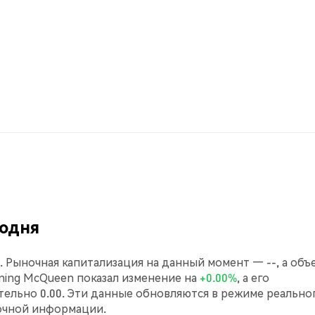
годня
-. Рыночная капитализация на данный момент — --, а объ
htning McQueen показал изменение на
+0.00%
, а его
ельно 0.00. Эти данные обновляются в режиме реально
очной информации.