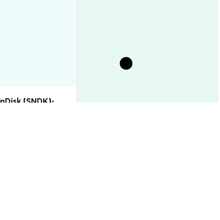
nDisk (SNDK):
 на 2026–2030,
ить?
Курс XRP сегодня: пробита
поддержка $1,05 – чего
ждать дальше?
Аналитика Рынка
2026-08-06
|
5-10м
2026-08-06
|
5-10м
n (LMQ)