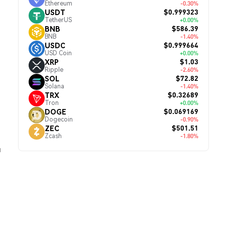
Ethereum
-0.30%
$0.999323
USDT
TetherUS
+0.00%
$586.39
BNB
BNB
-1.40%
$0.999664
USDC
USD Coin
+0.00%
$1.03
XRP
Ripple
-2.60%
$72.82
SOL
Solana
-1.40%
$0.32689
TRX
Tron
+0.00%
$0.069169
DOGE
Dogecoin
-0.90%
$501.51
ZEC
Zcash
-1.80%
й