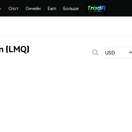
Спот
Ончейн
Earn
Больше
n (LMQ)
USD