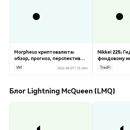
Morpheus криптовалюта:
Nikkei 225: Г
обзор, прогноз, перспективы
фондовому ин
2026
курса
ИИ
TradFi
2026-08-07
|
15-20м
Блог Lightning McQueen (LMQ)