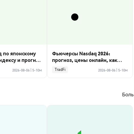
ид по японскому
Фьючерсы Nasdaq 2026:
дексу и прогноз
прогноз, цены онлайн, как
торговать
TradFi
2026-08-06
|
5-10м
2026-08-06
|
5-10м
Боль