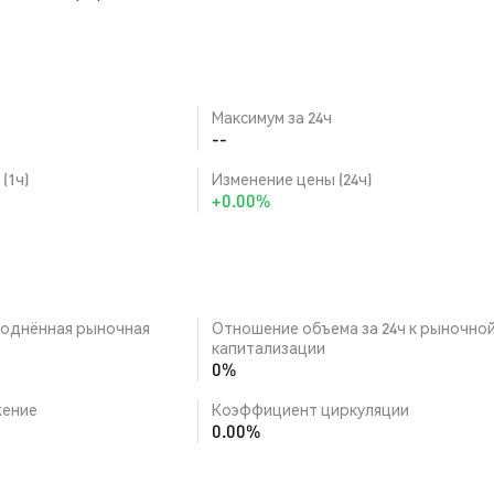
Максимум за 24ч
--
(1ч)
Изменение цены (24ч)
+0.00%
однённая рыночная
Отношение объема за 24ч к рыночно
капитализации
0%
ение
Коэффициент циркуляции
0.00%