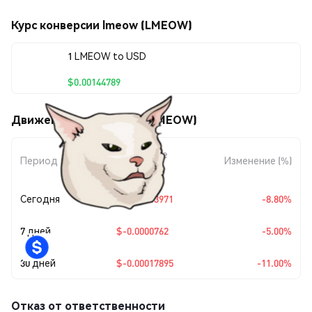
Курс конверсии lmeow (LMEOW)
1 LMEOW to USD
$0.00144789
Движения цены lmeow (LMEOW)
Изменение
Период
Изменение (%)
суммы
Сегодня
$-0.00013971
-8.80%
7 дней
$-0.0000762
-5.00%
30 дней
$-0.00017895
-11.00%
Отказ от ответственности