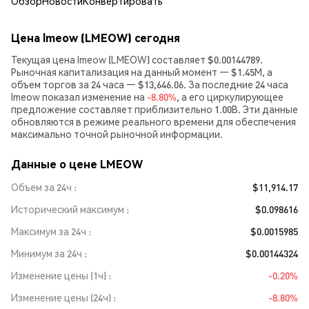
Обзор
Новости
Конвертировать
Цена lmeow (LMEOW) сегодня
Текущая цена lmeow (LMEOW) составляет $0.00144789.
Рыночная капитализация на данный момент — $1.45M, а
объем торгов за 24 часа — $13,646.06. За последние 24 часа
lmeow показал изменение на
-8.80%
, а его циркулирующее
предложение составляет приблизительно 1.00B. Эти данные
обновляются в режиме реального времени для обеспечения
максимально точной рыночной информации.
Данные о цене LMEOW
Объем за 24ч
$11,914.17
Исторический максимум
$0.098616
Максимум за 24ч
$0.0015985
Минимум за 24ч
$0.00144324
Изменение цены (1ч)
-0.20%
Изменение цены (24ч)
-8.80%