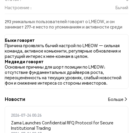
Настроение :
Бычий
293 уникальных пользователей говорят о LMEOW, и он
занимает 277-е место по упоминаниям и активности среди
собранных постов. За последние 24 часа настроение в
отношении LMEOW во всех социальных сетях было Бычий.
Быки говорят
Всего было опубликовано 0 новостных статей о LMEOW. В
Причина проявлять бычий настрой по LMEOW — сильная
Twitter 31.53% твитов имели бычий настрой по сравнению с
команда, активное комьюнити, регулярные обновления и
10.09% твитов с медвежьим настроем по LMEOW. 58.38%
растущий интерес к мем-коинам в целом.
твитов были нейтральными по отношению к LMEOW. Эти
Медведи говорят
данные основаны на 1107 твитах.
Основные причины для шорт позиции по LMEOW:
отсутствие фундаментальных драйверов роста,
переоценённость на текущих уровнях, слабый новостной
фон и снижение интереса со стороны инвесторов.
Новости
Больше
2026-07-24 00:26
Zama Launches Confidential RFQ Protocol for Secure
Institutional Trading