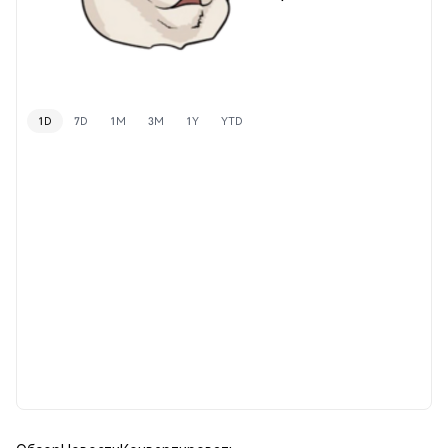
1D
7D
1M
3M
1Y
YTD