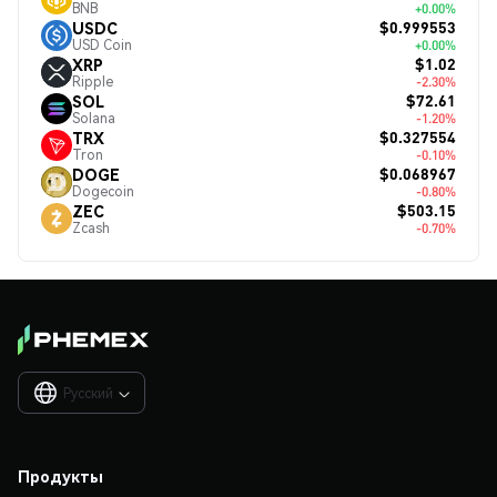
BNB
+0.00%
$0.999553
USDC
USD Coin
+0.00%
$1.02
XRP
Ripple
-2.30%
$72.61
SOL
Solana
-1.20%
$0.327554
TRX
Tron
-0.10%
$0.068967
DOGE
Dogecoin
-0.80%
$503.15
ZEC
Zcash
-0.70%
Русский

Продукты