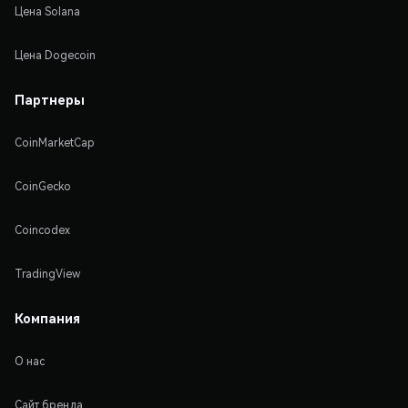
Цена Solana
Цена Dogecoin
Партнеры
CoinMarketCap
CoinGecko
Coincodex
TradingView
Компания
О нас
Сайт бренда