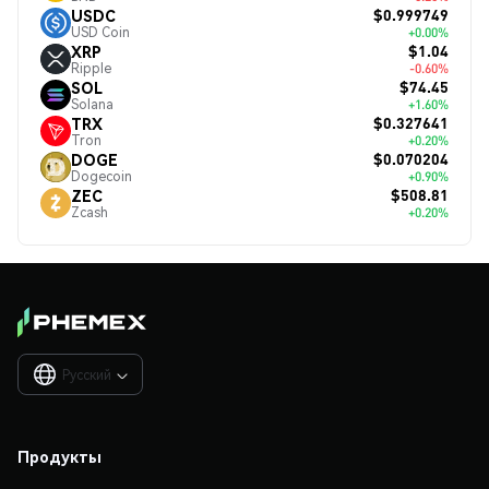
$0.999749
USDC
USD Coin
+0.00%
$1.04
XRP
Ripple
-0.60%
$74.45
SOL
Solana
+1.60%
$0.327641
TRX
Tron
+0.20%
$0.070204
DOGE
Dogecoin
+0.90%
$508.81
ZEC
Zcash
+0.20%
Русский

Продукты