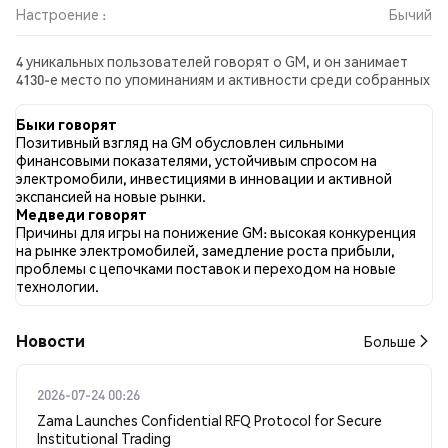
Настроение :
Бычий
4 уникальных пользователей говорят о GM, и он занимает
4130-е место по упоминаниям и активности среди собранных
постов. За последние 24 часа настроение в отношении GM
во всех социальных сетях было Бычий. Всего было
Быки говорят
опубликовано 0 новостных статей о GM. В Twitter 100.00%
Позитивный взгляд на GM обусловлен сильными
твитов имели бычий настрой по сравнению с 0.00% твитов с
финансовыми показателями, устойчивым спросом на
медвежьим настроем по GM. 0.00% твитов были
электромобили, инвестициями в инновации и активной
нейтральными по отношению к GM. Эти данные основаны на
экспансией на новые рынки.
1 твитах.
Медведи говорят
Причины для игры на понижение GM: высокая конкуренция
на рынке электромобилей, замедление роста прибыли,
проблемы с цепочками поставок и переходом на новые
технологии.
Новости
Больше
2026-07-24 00:26
Zama Launches Confidential RFQ Protocol for Secure
Institutional Trading