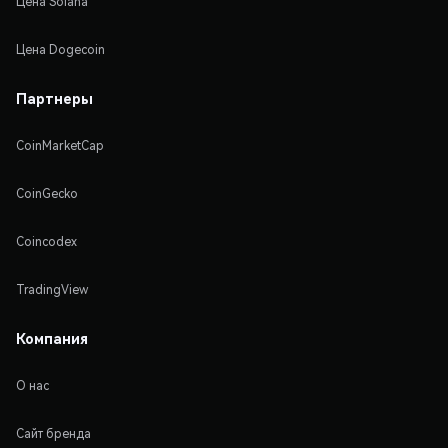
Цена Solana
Цена Dogecoin
Партнеры
CoinMarketCap
CoinGecko
Coincodex
TradingView
Компания
О нас
Сайт бренда