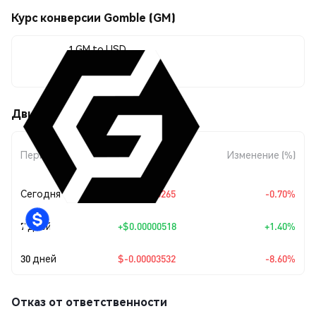
Курс конверсии Gomble (GM)
1 GM to USD
$0.00037537
Движения цены Gomble (GM)
Изменение
Период
Изменение (%)
суммы
Сегодня
$-0.00000265
-0.70%
7 дней
+
$0.00000518
+1.40%
30 дней
$-0.00003532
-8.60%
Отказ от ответственности