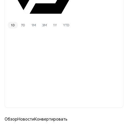
1D
7D
1M
3M
1Y
YTD
Обзор
Новости
Конвертировать