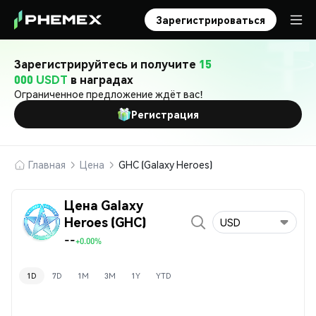
Зарегистрироваться
Зарегистрируйтесь и получите
15
000 USDT
в наградах
Ограниченное предложение ждёт вас!
Регистрация
Главная
Цена
GHC (Galaxy Heroes)
Цена Galaxy
Heroes (GHC)
USD
--
+0.00%
1D
7D
1M
3M
1Y
YTD