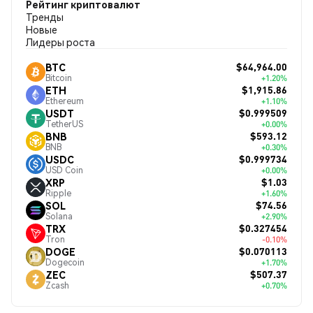
Рейтинг криптовалют
Тренды
Новые
Лидеры роста
$64,964.00
BTC
Bitcoin
+1.20%
$1,915.86
ETH
Ethereum
+1.10%
$0.999509
USDT
TetherUS
+0.00%
$593.12
BNB
BNB
+0.30%
$0.999734
USDC
USD Coin
+0.00%
$1.03
XRP
Ripple
+1.60%
$74.56
SOL
Solana
+2.90%
$0.327454
TRX
Tron
-0.10%
$0.070113
DOGE
Dogecoin
+1.70%
$507.37
ZEC
Zcash
+0.70%