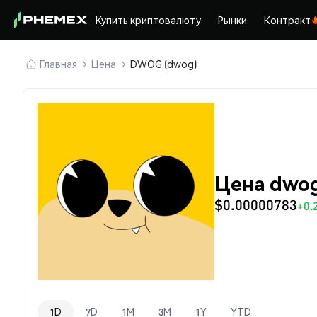
Купить криптовалюту
Рынки
Контракт
Главная
Цена
DWOG (dwog)
Цена dwo
$0.00000783
+0.
1D
7D
1M
3M
1Y
YTD