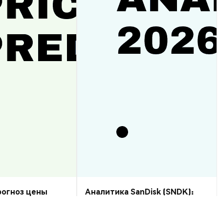
прогноз цены
Аналитика SanDisk (SNDK):
рост или спад?
прогноз цены на 2026–2030,
стоит ли купить?
Аналитика Рынка
2026-08-07
|
10-15м
2026-08-06
|
5-10м