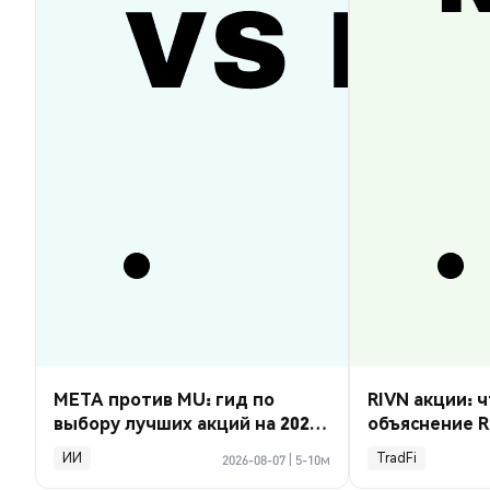
META против MU: гид по
RIVN акции: ч
выбору лучших акций на 2026
объяснение R
год
ИИ
TradFi
2026-08-07
|
5-10м