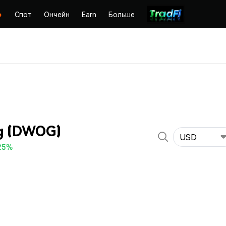
Спот
Ончейн
Earn
Больше
g (DWOG)
USD
25%