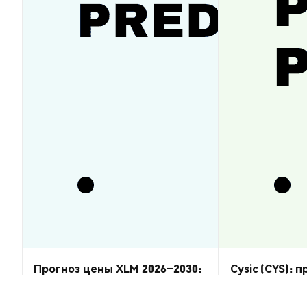
Прогноз цены XLM 2026–2030:
Cysic (CYS): 
восстановится ли Stellar
2026–2030 — 
Lumens?
Аналитика Рынка
Аналитика Рынка
2026-08-07
|
5-10м