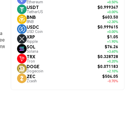
Ethereum
+0.50%
$0.999347
USDT
TetherUS
+0.00%
$603.50
BNB
BNB
+2.30%
$0.999615
USDC
USD Coin
+0.00%
а
$1.05
XRP
ее
Ripple
+1.90%
ля
$76.26
SOL
Solana
+3.60%
$0.328728
TRX
Tron
+0.20%
$0.071183
DOGE
Dogecoin
+2.10%
$504.05
ZEC
Zcash
-0.70%