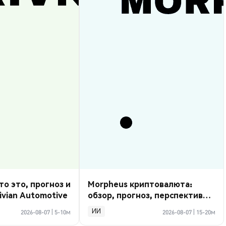
то это, прогноз и
Morpheus криптовалюта:
ivian Automotive
обзор, прогноз, перспективы
2026
ИИ
2026-08-07
|
5-10м
2026-08-07
|
15-20м