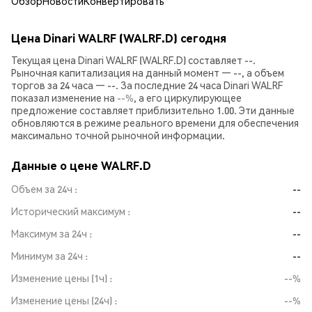
Обзор
Новости
Конвертировать
Цена Dinari WALRF (WALRF.D) сегодня
Текущая цена Dinari WALRF (WALRF.D) составляет --.
Рыночная капитализация на данный момент — --, а объем
торгов за 24 часа — --. За последние 24 часа Dinari WALRF
показал изменение на
--%
, а его циркулирующее
предложение составляет приблизительно 1.00. Эти данные
обновляются в режиме реального времени для обеспечения
максимально точной рыночной информации.
Данные о цене WALRF.D
Объем за 24ч
--
Исторический максимум
--
Максимум за 24ч
--
Минимум за 24ч
--
Изменение цены (1ч)
--%
Изменение цены (24ч)
--%