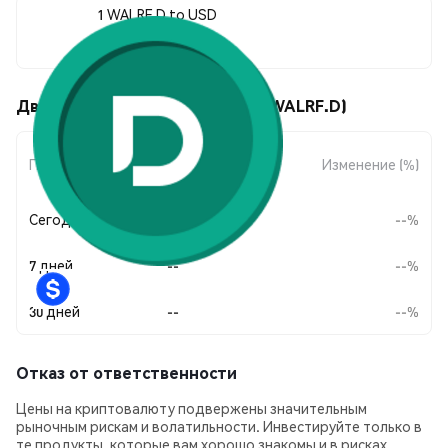
1 WALRF.D to USD
--
Движения цены Dinari WALRF (WALRF.D)
Изменение
Период
Изменение (%)
суммы
Сегодня
--
--%
7 дней
--
--%
30 дней
--
--%
Отказ от ответственности
Цены на криптовалюту подвержены значительным
рыночным рискам и волатильности. Инвестируйте только в
те продукты, которые вам хорошо знакомы и в рисках