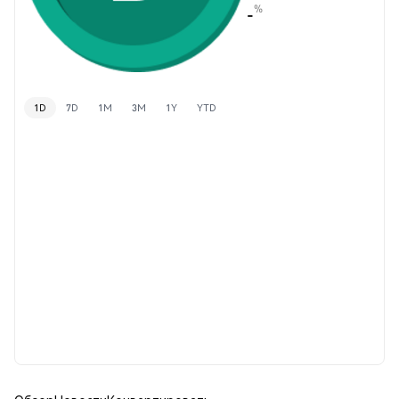
%
-
1D
7D
1M
3M
1Y
YTD