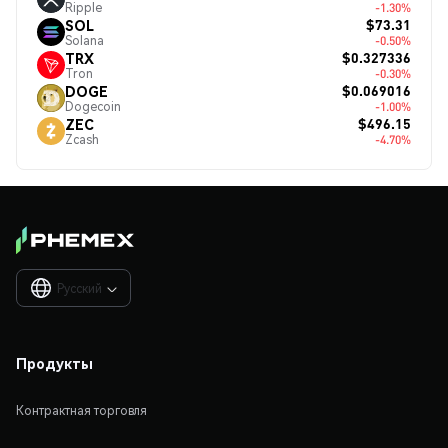
Ripple
-1.30%
$73.31
SOL
Solana
-0.50%
$0.327336
TRX
Tron
-0.30%
$0.069016
DOGE
Dogecoin
-1.00%
$496.15
ZEC
Zcash
-4.70%
Русский

Продукты
Контрактная торговля