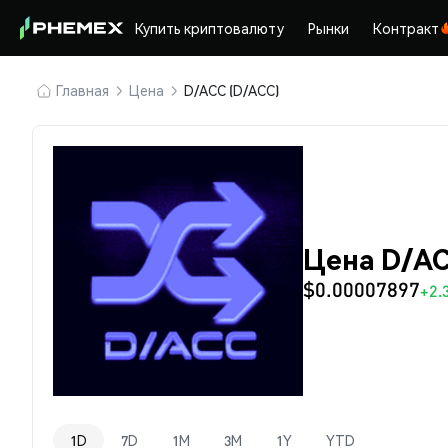
Купить криптовалюту
Рынки
Контракт
Главная
Цена
D/ACC (D/ACC)
Цена D/AC
$0.00007897
+2.
1D
7D
1M
3M
1Y
YTD