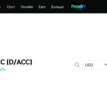
Спот
Ончейн
Earn
Больше
C (D/ACC)
USD
30%