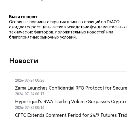
сравнению с 0.00% твитов с медвежьим настроем п
D/ACC. Эти данные основаны на 5 твитах.
Быки говорят
Основные причины открытия длинных позиций по D/ACC:
ожидается рост цены актива вследствие фундаментальных 
технических факторов, положительных новостей или
благоприятных рыночных условий.
Новости
2026-07-24 00:26
Zama Launches Confidential RFQ Protocol for Secure 
2026-07-24 00:17
Hyperliquid's RWA Trading Volume Surpasses Crypto
2026-07-24 00:14
CFTC Extends Comment Period for 24/7 Futures Trad