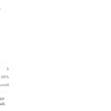
й
5
0.00%
ычий
еди
ий.