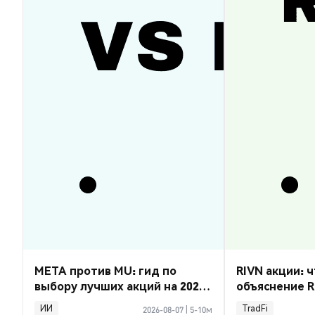
META против MU: гид по
RIVN акции: ч
выбору лучших акций на 2026
объяснение R
год
ИИ
TradFi
2026-08-07
|
5-10м