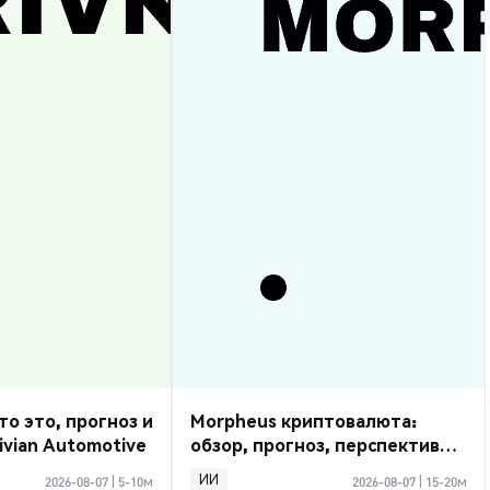
то это, прогноз и
Morpheus криптовалюта:
ivian Automotive
обзор, прогноз, перспективы
2026
ИИ
2026-08-07
|
5-10м
2026-08-07
|
15-20м