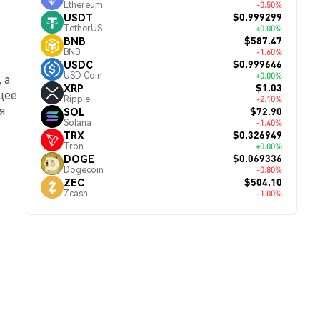
Ethereum
-0.50%
$0.999299
USDT
TetherUS
+0.00%
$587.47
BNB
BNB
-1.60%
$0.999646
USDC
USD Coin
+0.00%
 а
$1.03
XRP
щее
Ripple
-2.10%
я
$72.90
SOL
Solana
-1.40%
$0.326949
TRX
Tron
+0.00%
$0.069336
DOGE
Dogecoin
-0.80%
$504.10
ZEC
Zcash
-1.00%