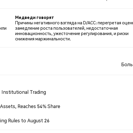
о D/ACC. 60.00% твитов были нейтральными по отношени
Медведи говорят
Причины негативного взгляда на D/ACC: перегретая оцен
или
замедление роста пользователей, недостаточная
инновационность, ужесточение регулирования, и риски
снижения маржинальности.
Боль
Institutional Trading
 Assets, Reaches 54% Share
ing Rules to August 26