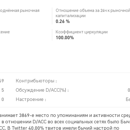
однённая рыночная
Отношение объема за 24ч к рыночно
капитализации
0.26 %
ение
Коэффициент циркуляции
100.00%
69
Контрибьюторы :
5
Обсуждение D/ACC(%) :
0
Настроение :
Б
занимает 3869-е место по упоминаниям и активности ср
е в отношении D/ACC во всех социальных сетях было Быч
C. В Twitter 40.00% твитов имели бычий настрой по