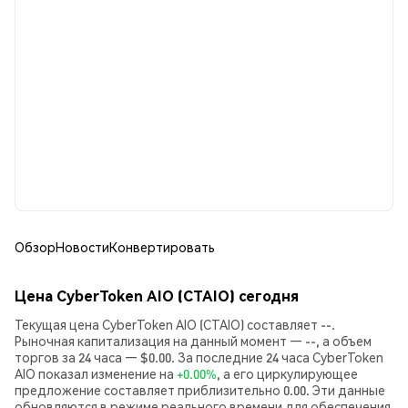
Обзор
Новости
Конвертировать
Цена CyberToken AIO (CTAIO) сегодня
Текущая цена CyberToken AIO (CTAIO) составляет --.
Рыночная капитализация на данный момент — --, а объем
торгов за 24 часа — $0.00. За последние 24 часа CyberToken
AIO показал изменение на
+0.00%
, а его циркулирующее
предложение составляет приблизительно 0.00. Эти данные
обновляются в режиме реального времени для обеспечения