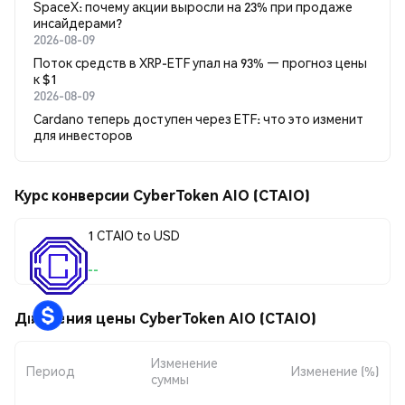
SpaceX: почему акции выросли на 23% при продаже
инсайдерами?
2026-08-09
Поток средств в XRP-ETF упал на 93% — прогноз цены
к $1
2026-08-09
Cardano теперь доступен через ETF: что это изменит
для инвесторов
Курс конверсии CyberToken AIO (CTAIO)
1 CTAIO to USD
--
Движения цены CyberToken AIO (CTAIO)
Изменение
Период
Изменение (%)
суммы