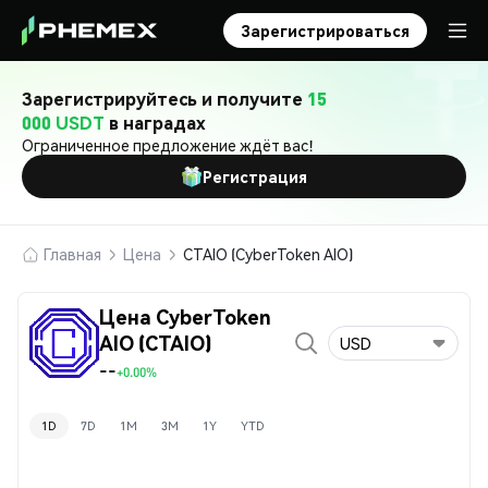
Зарегистрироваться
Зарегистрируйтесь и получите
15
000 USDT
в наградах
Ограниченное предложение ждёт вас!
Регистрация
Главная
Цена
CTAIO (CyberToken AIO)
Цена CyberToken
AIO (CTAIO)
USD
--
+0.00%
1D
7D
1M
3M
1Y
YTD