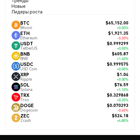
Тренды
Новые
Лидеры роста
$65,152.00
BTC
Bitcoin
+0.00%
$1,921.35
ETH
Ethereum
-0.20%
$0.999299
USDT
TetherUS
+0.00%
$605.87
BNB
BNB
+1.40%
$0.999575
USDC
USD Coin
+0.00%
$1.04
XRP
Ripple
+0.00%
$76.59
SOL
Solana
+1.10%
$0.329868
TRX
Tron
+0.20%
$0.070293
DOGE
Dogecoin
-0.40%
$524.18
ZEC
Zcash
+4.80%