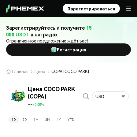
Зарегистрироваться
Зарегистрируйтесь и получите
15
000 USDT
в наградах
Ограниченное предложение ждёт вас!
Регистрация
Главная
Цена
COPA (COCO PARK)
Цена COCO PARK
(COPA)
USD
--
+0.00%
1D
7D
1M
3M
1Y
YTD