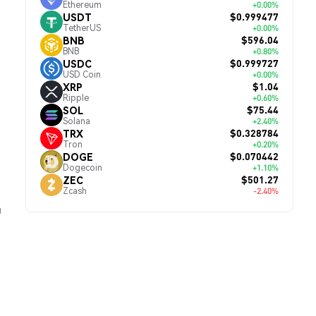
Ethereum
+0.00%
$0.999477
USDT
TetherUS
+0.00%
$596.04
BNB
BNB
+0.80%
$0.999727
USDC
USD Coin
+0.00%
$1.04
XRP
Ripple
+0.60%
$75.44
SOL
Solana
+2.40%
$0.328784
TRX
Tron
+0.20%
$0.070442
DOGE
Dogecoin
+1.10%
$501.27
ZEC
Zcash
-2.40%
й