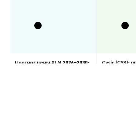
Прогноз цены XLM 2026–2030:
Cysic (CYS): 
восстановится ли Stellar
2026–2030 — 
Lumens?
Аналитика Рынка
Аналитика Рынка
2026-08-07
|
5-10м
Курс конверсии Aurk AI (AURK)
1 AURK to