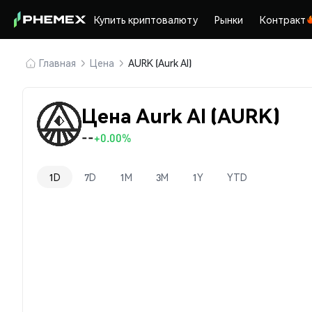
Купить криптовалюту
Рынки
Контракт
Главная
Цена
AURK (Aurk AI)
Цена Aurk AI (AURK)
--
+0.00%
1D
7D
1M
3M
1Y
YTD