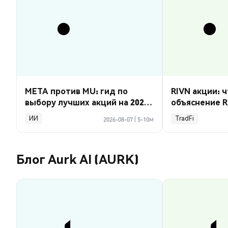
META против MU: гид по
RIVN акции: ч
выбору лучших акций на 2026
объяснение R
год
ИИ
TradFi
2026-08-07
|
5-10м
Блог Aurk AI (AURK)