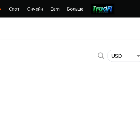
Спот
Ончейн
Earn
Больше
USD