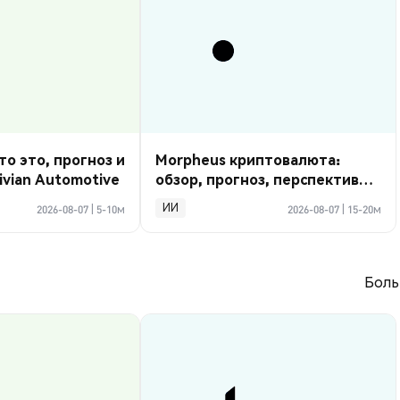
то это, прогноз и
Morpheus криптовалюта:
ivian Automotive
обзор, прогноз, перспективы
2026
ИИ
2026-08-07
|
5-10м
2026-08-07
|
15-20м
Боль