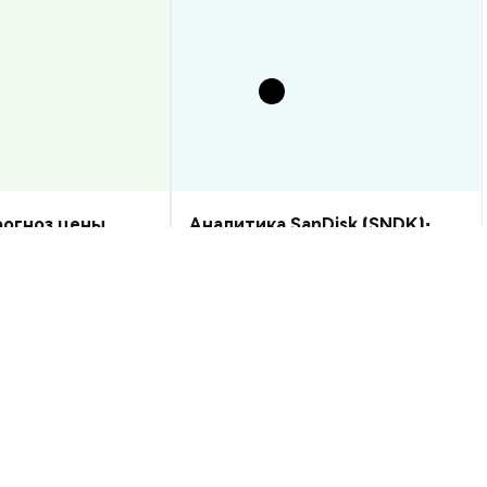
прогноз цены
Аналитика SanDisk (SNDK):
рост или спад?
прогноз цены на 2026–2030,
стоит ли купить?
Аналитика Рынка
2026-08-07
|
10-15м
2026-08-06
|
5-10м
 USD
--