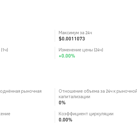
Максимум за 24ч
$0.0011073
(1ч)
Изменение цены (24ч)
+0.00%
однённая рыночная
Отношение объема за 24ч к рыночно
капитализации
0%
ение
Коэффициент циркуляции
0.00%