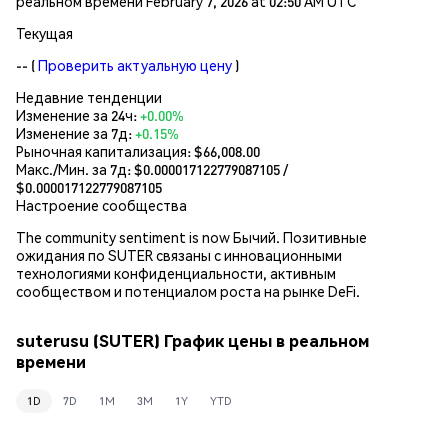
реальном времени February 7, 2026 at 02:50 AM UTC
Текущая
--
(
Проверить актуальную цену
)
Недавние тенденции
Изменение за 24ч:
+0.00%
Изменение за 7д:
+0.15%
Рыночная капитализация:
$66,008.00
Макс./Мин. за 7д: $
0.000017122779087105
/
$
0.000017122779087105
Настроение сообщества
The community sentiment is now Бычий. Позитивные
ожидания по SUTER связаны с инновационными
технологиями конфиденциальности, активным
сообществом и потенциалом роста на рынке DeFi.
suterusu (SUTER) График цены в реальном
времени
1D
7D
1M
3M
1Y
YTD