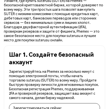
Узнайте, где купить suterusu (SUTER) на Phemex —
безопасной криптовалютной бирже, которой доверяют по
всему миру. Эти три простых шага позволят вам купить
SUTER с низкими комиссиями с помощью кредитных карт,
дебетовых карт, банковских переводов или сторонних
сервисов — без минимальных сумм и лишних хлопот.
Благодаря двухфакторной аутентификации (2FA),
проверкам резервов и защите от фишинга, Phemex — это
самое безопасное место для покупки suterusu и лучшее
место для покупки suterusu онлайн.
Шаг 1. Создайте безопасный
аккаунт
Зарегистрируйтесь на Phemex за несколько минут с
помощью электронной почты, чтобы начать
торговлю suterusu (SUTER) по всему миру. Пройдите
быструю проверку личности для мгновенных покупок.
Безопасная регистрация Phemex, поддерживаемая
2FA и проверкой резервов, защищает ваш аккаунт с
самого начала, делая биржу надежной.
Зарегистрироваться сейчас