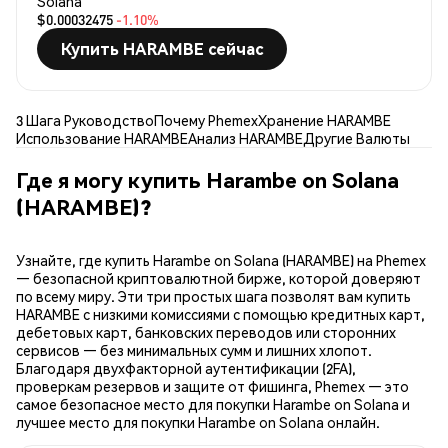
Solana
$0.00032475
-1.10%
Купить HARAMBE сейчас
3 Шага Руководство
Почему Phemex
Хранение HARAMBE
Использование HARAMBE
Анализ HARAMBE
Другие Валюты
Где я могу купить Harambe on Solana
(HARAMBE)?
Узнайте, где купить Harambe on Solana (HARAMBE) на Phemex
— безопасной криптовалютной бирже, которой доверяют
по всему миру. Эти три простых шага позволят вам купить
HARAMBE с низкими комиссиями с помощью кредитных карт,
дебетовых карт, банковских переводов или сторонних
сервисов — без минимальных сумм и лишних хлопот.
Благодаря двухфакторной аутентификации (2FA),
проверкам резервов и защите от фишинга, Phemex — это
самое безопасное место для покупки Harambe on Solana и
лучшее место для покупки Harambe on Solana онлайн.