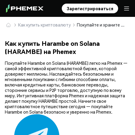
Зарегистрироваться
Как купить криптовалюту
Покупайте и храните Harambe on Solana (HARAMBE) безопасно
Как купить Harambe on Solana
(HARAMBE) на Phemex
Покупайте Harambe on Solana (HARAMBE) легко на Phemex —
самой эффективной криптовалютной бирже, которой
доверяют миллионы. Наслаждайтесь безопасными и
мгновенными покупками с гибкими способами оплаты,
включая кредитные карты, банковские переводы,
сторонние сервисы и P2P торговлю, доступную по всему
миру. Интуитивная платформа Phemex и надежная защита
делают покупку HARAMBE простой. Начните свое
криптовалютное путешествие сегодня — покупайте
Harambe on Solana безопасно и уверенно на Phemex.