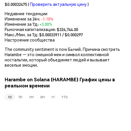
$0.00032475
(
Проверить актуальную цену
)
Недавние тенденции
Изменение за 24ч:
-1.10%
Изменение за 7д:
+3.00%
Рыночная капитализация:
$324,744.00
Макс./Мин. за 7д: $
0.00033911
/ $
0.000297
Настроение сообщества
The community sentiment is now Бычий. Причина смотреть
Harambe — это смешной мем и символ коллективной
ностальгии, который объединяет людей и вызывает
веселые эмоции.
Harambe on Solana (HARAMBE) График цены в
реальном времени
1D
7D
1M
3M
1Y
YTD