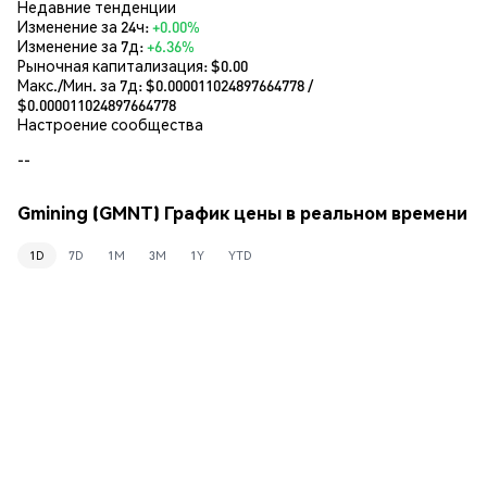
Недавние тенденции
Изменение за 24ч:
+0.00%
Изменение за 7д:
+6.36%
Рыночная капитализация:
$0.00
Макс./Мин. за 7д: $
0.000011024897664778
/
$
0.000011024897664778
Настроение сообщества
--
Gmining (GMNT) График цены в реальном времени
1D
7D
1M
3M
1Y
YTD