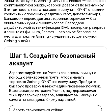
Узнайте, где купить Gmining (GMNT) на Phemex — безопасной
криптовалютной бирже, которой доверяют по всему миру.
Эти три простых шага позволят вам купить GMNT с низкими
комиссиями с помощью кредитных карт, дебетовых карт,
банковских переводов или сторонних сервисов — без
минимальных сумм и лишних хлопот. Благодаря
двухфакторной аутентификации (2FA), проверкам резервов
и защите от фишинга, Phemex — это самое безопасное
место для покупки Gmining и лучшее место для покупки
Gmining онлайн.
Шаг 1. Создайте безопасный
аккаунт
Зарегистрируйтесь на Phemex за несколько минут с
помощью электронной почты, чтобы начать
торговлю Gmining (GMNT) по всему миру. Пройдите
быструю проверку личности для мгновенных покупок.
Безопасная регистрация Phemex, поддерживаемая
2FA и проверкой резервов, защищает ваш аккаунт с
самого начала, делая биржу надежной.
Зарегистрироваться сейчас