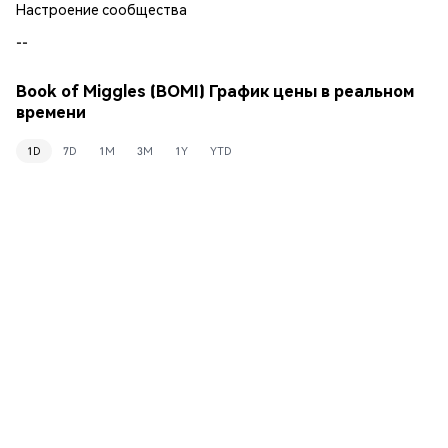
Настроение сообщества
--
Book of Miggles (BOMI) График цены в реальном
времени
1D
7D
1M
3M
1Y
YTD