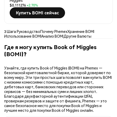
Miggles
$0.111276
+2.70%
Купить BOMI сейчас
3 Шага Руководство
Почему Phemex
Хранение BOMI
Использование BOMI
Анализ BOMI
Другие Валюты
Где я могу купить Book of Miggles
(BOMI)?
Узнайте, где купить Book of Miggles (BOMI) на Phemex —
безопасной криптовалютной бирже, которой доверяют по
всему миру. Эти три простых шага позволят вам купить BOMI
с низкими комиссиями с помощью кредитных карт,
дебетовых карт, банковских переводов или сторонних
сервисов — без минимальных сумм и лишних хлопот.
Благодаря двухфакторной аутентификации (2FA),
проверкам резервов и защите от фишинга, Phemex — это
самое безопасное место для покупки Book of Miggles и
лучшее место для покупки Book of Miggles онлайн.