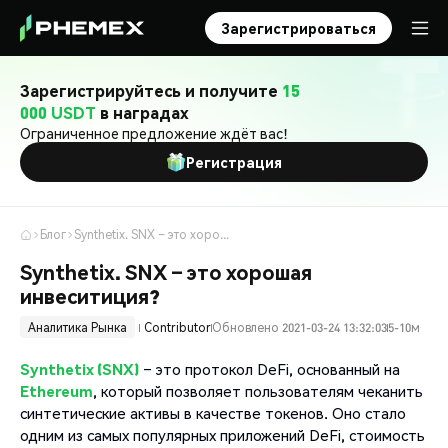
Зарегистрироваться
Зарегистрируйтесь и получите
15
000 USDT
в наградах
Ограниченное предложение ждёт вас!
Регистрация
Блог
Synthetix. SNX – это хорошая инвеситиция?
Synthetix. SNX – это хорошая
инвеситиция?
Аналитика Рынка
Contributor
Обновлено 2021-03-24 13:32:03
5-10м
Synthetix
(SNX)
– это протокол DeFi, основанный на
Ethereum
, который позволяет пользователям чеканить
синтетические активы в качестве токенов. Оно стало
одним из самых популярных приложений DeFi, стоимость