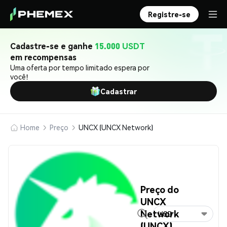
Registre-se
Cadastre-se e ganhe
15.000 USDT
em recompensas
Uma oferta por tempo limitado espera por
você!
Cadastrar
Home
Preço
UNCX (UNCX Network)
Preço do
UNCX
Network
USD
(UNCX)