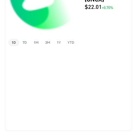
$22.01
+0.70%
1D
7D
1M
3M
1Y
YTD