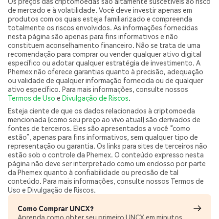
Os preços das criptomoedas são altamente suscetíveis ao risco
de mercado e à volatilidade. Você deve investir apenas em
produtos com os quais esteja familiarizado e compreenda
totalmente os riscos envolvidos. As informações fornecidas
nesta página são apenas para fins informativos e não
constituem aconselhamento financeiro. Não se trata de uma
recomendação para comprar ou vender qualquer ativo digital
específico ou adotar qualquer estratégia de investimento. A
Phemex não oferece garantias quanto à precisão, adequação
ou validade de qualquer informação fornecida ou de qualquer
ativo específico. Para mais informações, consulte nossos
Termos de Uso
e
Divulgação de Riscos
.
Esteja ciente de que os dados relacionados à criptomoeda
mencionada (como seu preço ao vivo atual) são derivados de
fontes de terceiros. Eles são apresentados a você “como
estão”, apenas para fins informativos, sem qualquer tipo de
representação ou garantia. Os links para sites de terceiros não
estão sob o controle da Phemex. O conteúdo expresso nesta
página não deve ser interpretado como um endosso por parte
da Phemex quanto à confiabilidade ou precisão de tal
conteúdo. Para mais informações, consulte nossos Termos de
Uso e Divulgação de Riscos.
Como Comprar UNCX?
Aprenda como obter seu primeiro UNCX em minutos.