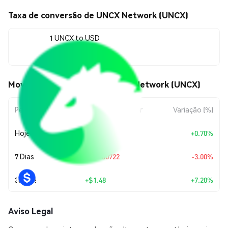
Taxa de conversão de UNCX Network (UNCX)
1 UNCX to USD
$22.01
Movimentos de preço de UNCX Network (UNCX)
Período
Variação do Valor
Variação (%)
Hoje
+
$0.152999
+0.70%
7 Dias
-$0.680722
-3.00%
30 Dias
+
$1.48
+7.20%
Aviso Legal