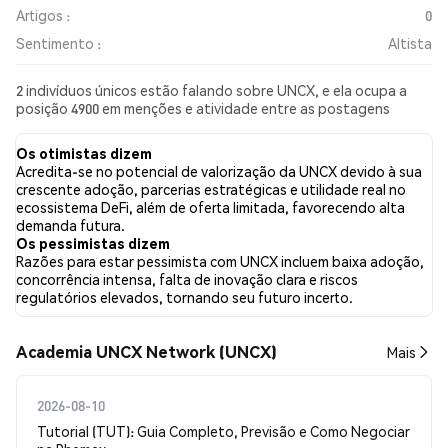
Artigos :
0
Sentimento :
Altista
2 indivíduos únicos estão falando sobre UNCX, e ela ocupa a
posição 4900 em menções e atividade entre as postagens
coletadas. Nas últimas 24 horas, o sentimento em relação a
UNCX em todas as redes sociais foi Altista. Por fim, foram
Os otimistas dizem
publicados 0 artigos de notícias sobre UNCX. No Twitter,
Acredita-se no potencial de valorização da UNCX devido à sua
100.00% dos tweets apresentaram um sentimento otimista em
crescente adoção, parcerias estratégicas e utilidade real no
comparação com 0.00% dos tweets com sentimento pessimista
ecossistema DeFi, além de oferta limitada, favorecendo alta
sobre UNCX. 0.00% dos tweets foram neutros em relação a
demanda futura.
UNCX. Esses sentimentos são baseados em 1 tweets.
Os pessimistas dizem
Razões para estar pessimista com UNCX incluem baixa adoção,
concorrência intensa, falta de inovação clara e riscos
regulatórios elevados, tornando seu futuro incerto.
Academia UNCX Network (UNCX)
Mais
2026-08-10
Tutorial (TUT): Guia Completo, Previsão e Como Negociar