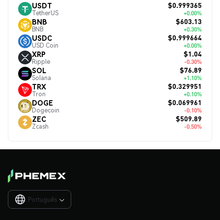
$0.999365
USDT
TetherUS
+0.00%
$603.13
BNB
BNB
+0.30%
$0.999664
USDC
USD Coin
+0.00%
$1.04
XRP
Ripple
-0.30%
$76.89
SOL
Solana
+1.10%
$0.329951
TRX
Tron
+0.10%
$0.069961
DOGE
Dogecoin
-0.10%
$509.89
ZEC
Zcash
-0.50%
Português
