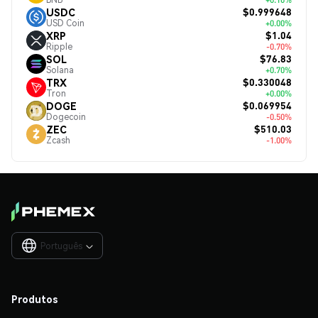
$0.999648
USDC
USD Coin
+0.00%
$1.04
XRP
Ripple
-0.70%
$76.83
SOL
Solana
+0.70%
$0.330048
TRX
Tron
+0.00%
$0.069954
DOGE
Dogecoin
-0.50%
$510.03
ZEC
Zcash
-1.00%
Português

Produtos