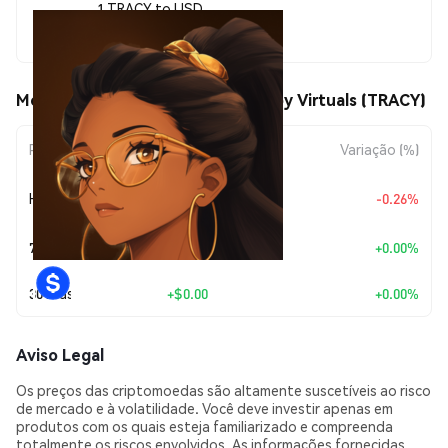
1 TRACY to USD
$0.00001087
Movimentos de preço de TracyAI by Virtuals (TRACY)
Período
Variação do Valor
Variação (%)
+
$0.0
2782
Hoje
-0.26%
7
7 Dias
+
$0.00
+0.00%
30 Dias
+
$0.00
+0.00%
Aviso Legal
Os preços das criptomoedas são altamente suscetíveis ao risco
de mercado e à volatilidade. Você deve investir apenas em
produtos com os quais esteja familiarizado e compreenda
totalmente os riscos envolvidos. As informações fornecidas