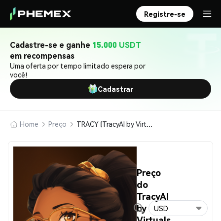
Registre-se
Cadastre-se e ganhe
15.000 USDT
em recompensas
Uma oferta por tempo limitado espera por
você!
Cadastrar
Home
Preço
TRACY (TracyAI by Virtuals)
Preço
do
TracyAI
by
USD
Virtuals