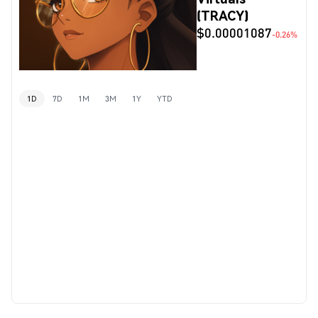
(TRACY)
$0.00001087
-0.26%
1D
7D
1M
3M
1Y
YTD