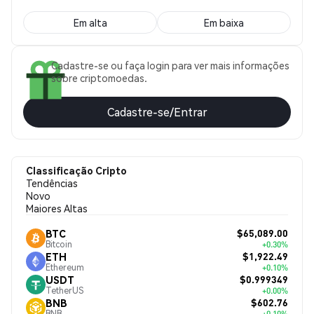
Em alta
Em baixa
Cadastre-se ou faça login para ver mais informações
sobre criptomoedas.
Cadastre-se/Entrar
Classificação Cripto
Tendências
Novo
Maiores Altas
$65,089.00
BTC
Bitcoin
+0.30%
$1,922.49
ETH
Ethereum
+0.10%
$0.999349
USDT
TetherUS
+0.00%
$602.76
BNB
BNB
+0.10%