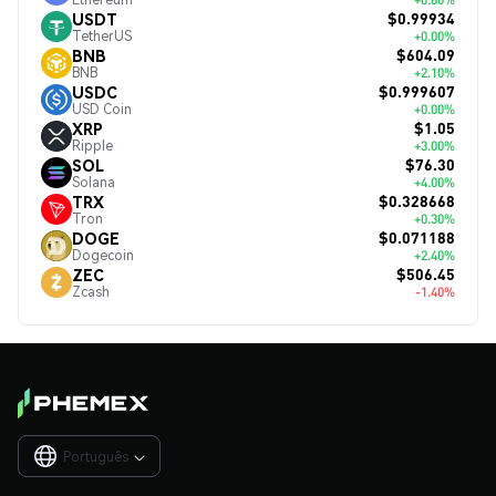
$0.99934
USDT
TetherUS
+0.00%
$604.09
BNB
BNB
+2.10%
$0.999607
USDC
USD Coin
+0.00%
$1.05
XRP
Ripple
+3.00%
$76.30
SOL
Solana
+4.00%
$0.328668
TRX
Tron
+0.30%
$0.071188
DOGE
Dogecoin
+2.40%
$506.45
ZEC
Zcash
-1.40%
Português
