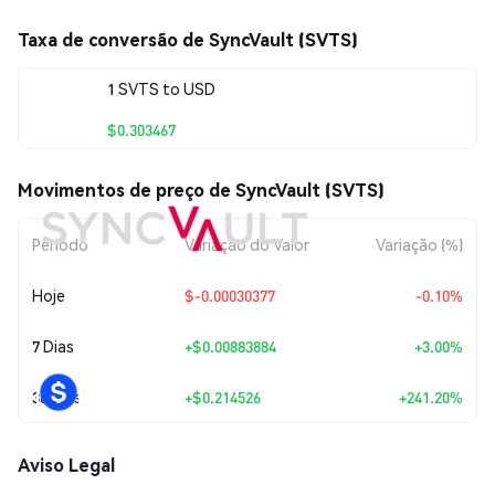
Taxa de conversão de SyncVault (SVTS)
1 SVTS to USD
$0.303467
Movimentos de preço de SyncVault (SVTS)
Período
Variação do Valor
Variação (%)
Hoje
$-0.00030377
-0.10%
7 Dias
+
$0.00883884
+3.00%
30 Dias
+
$0.214526
+241.20%
Aviso Legal