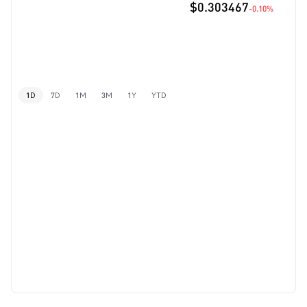
$0.303467
-0.10%
1D
7D
1M
3M
1Y
YTD