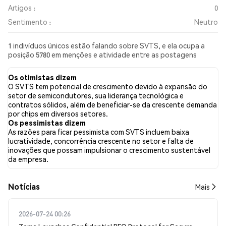
Artigos :
0
Sentimento :
Neutro
1 indivíduos únicos estão falando sobre SVTS, e ela ocupa a
posição 5780 em menções e atividade entre as postagens
coletadas. Nas últimas 24 horas, o sentimento em relação a
SVTS em todas as redes sociais foi Neutro. Por fim, foram
Os otimistas dizem
publicados 0 artigos de notícias sobre SVTS. No Twitter, 0.00%
O SVTS tem potencial de crescimento devido à expansão do
dos tweets apresentaram um sentimento otimista em
setor de semicondutores, sua liderança tecnológica e
comparação com 0.00% dos tweets com sentimento pessimista
contratos sólidos, além de beneficiar-se da crescente demanda
sobre SVTS. 100.00% dos tweets foram neutros em relação a
por chips em diversos setores.
SVTS. Esses sentimentos são baseados em 1 tweets.
Os pessimistas dizem
As razões para ficar pessimista com SVTS incluem baixa
lucratividade, concorrência crescente no setor e falta de
inovações que possam impulsionar o crescimento sustentável
da empresa.
​​Notícias​​
Mais
2026-07-24 00:26