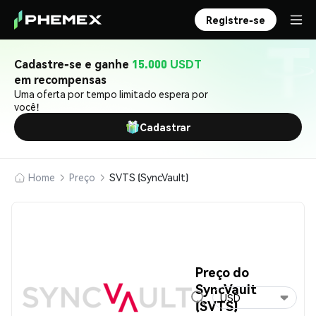
Registre-se
Cadastre-se e ganhe
15.000 USDT
em recompensas
Uma oferta por tempo limitado espera por
você!
Cadastrar
Home
Preço
SVTS (SyncVault)
Preço do
SyncVault
USD
(SVTS)