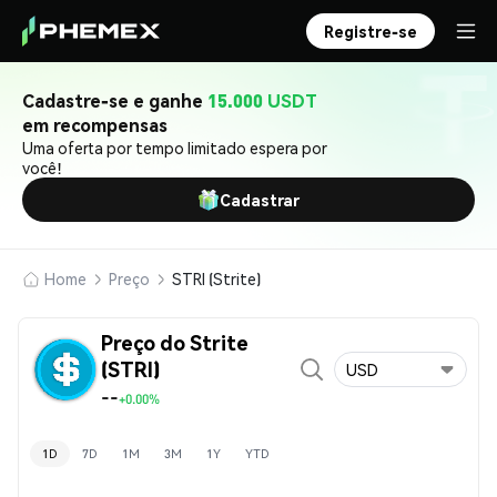
Registre-se
Cadastre-se e ganhe
15.000 USDT
em recompensas
Uma oferta por tempo limitado espera por
você!
Cadastrar
Home
Preço
STRI (Strite)
Preço do Strite
(STRI)
USD
--
+0.00%
1D
7D
1M
3M
1Y
YTD