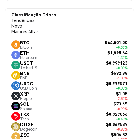
Classificação Cripto
Tendências
Novo
Maiores Altas
$64,501.00
BTC
Bitcoin
+0.30%
$1,895.64
ETH
Ethereum
+1.30%
$0.999123
USDT
TetherUS
+0.00%
$592.88
BNB
BNB
-1.80%
$0.999571
USDC
USD Coin
+0.00%
$1.05
XRP
Ripple
-2.50%
$73.45
SOL
Solana
-0.90%
$0.327866
TRX
Tron
+0.40%
$0.069589
DOGE
Dogecoin
-0.80%
$506.53
ZEC