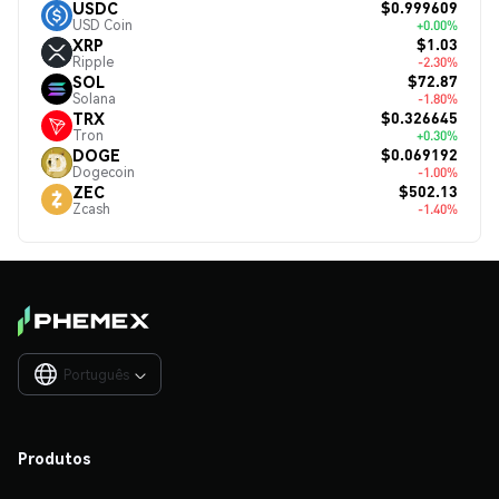
$0.999609
USDC
USD Coin
+0.00%
$1.03
XRP
Ripple
-2.30%
$72.87
SOL
Solana
-1.80%
$0.326645
TRX
Tron
+0.30%
$0.069192
DOGE
Dogecoin
-1.00%
$502.13
ZEC
Zcash
-1.40%
Português

Produtos