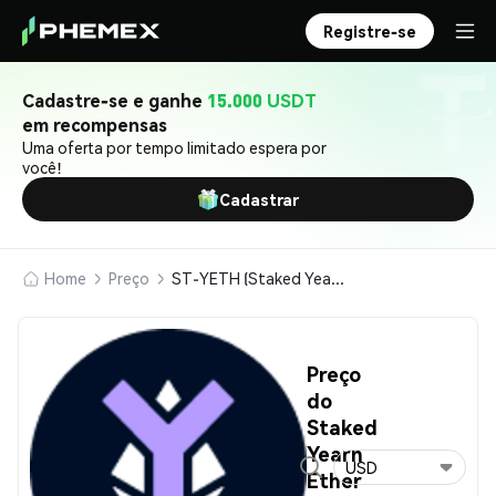
Registre-se
Cadastre-se e ganhe
15.000 USDT
em recompensas
Uma oferta por tempo limitado espera por
você!
Cadastrar
Home
Preço
ST-YETH (Staked Yearn Ether)
Preço
do
Staked
Yearn
USD
Ether