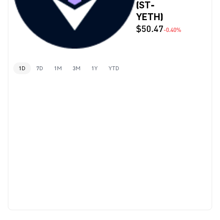
(ST-
YETH)
$50.47
-0.40%
1D
7D
1M
3M
1Y
YTD