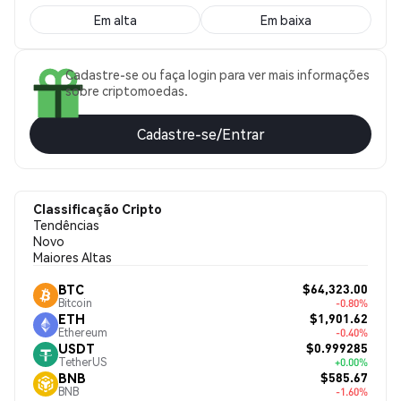
Em alta
Em baixa
Cadastre-se ou faça login para ver mais informações
sobre criptomoedas.
Cadastre-se/Entrar
Classificação Cripto
Tendências
Novo
Maiores Altas
$64,323.00
BTC
Bitcoin
-0.80%
$1,901.62
ETH
Ethereum
-0.40%
$0.999285
USDT
TetherUS
+0.00%
$585.67
BNB
BNB
-1.60%