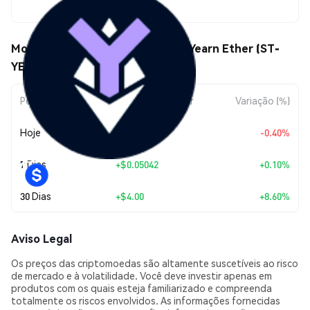
$50.47
Movimentos de preço de Staked Yearn Ether (ST-
YETH)
Período
Variação do Valor
Variação (%)
Hoje
-$0.202691
-0.40%
7 Dias
+
$0.05042
+0.10%
30 Dias
+
$4.00
+8.60%
Aviso Legal
Os preços das criptomoedas são altamente suscetíveis ao risco
de mercado e à volatilidade. Você deve investir apenas em
produtos com os quais esteja familiarizado e compreenda
totalmente os riscos envolvidos. As informações fornecidas