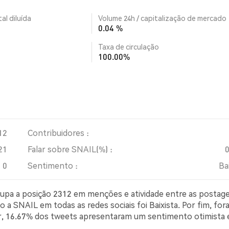
al diluída
Volume 24h / capitalização de mercado
0.04 %
Taxa de circulação
100.00%
12
Contribuidores :
21
Falar sobre SNAIL(%) :
0
Sentimento :
Ba
ocupa a posição 2312 em menções e atividade entre as postag
 a SNAIL em todas as redes sociais foi Baixista. Por fim, fo
ter, 16.67% dos tweets apresentaram um sentimento otimista
ssimista sobre SNAIL. 58.33% dos tweets foram neutros e