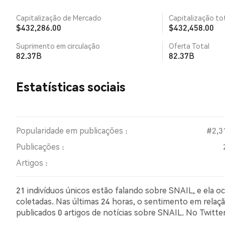
Capitalização de Mercado
Capitalização tot
$432,286.00
$432,458.00
Suprimento em circulação
Oferta Total
82.37B
82.37B
Estatísticas sociais
Popularidade em publicações :
#2,3
Publicações :
Artigos :
21 indivíduos únicos estão falando sobre SNAIL, e ela 
coletadas. Nas últimas 24 horas, o sentimento em relação
publicados 0 artigos de notícias sobre SNAIL. No Twit
comparação com 25.00% dos tweets com sentimento pe