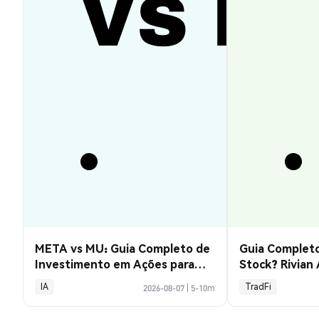
META vs MU: Guia Completo de
Guia Completo
Investimento em Ações para
Stock? Rivian
2026
Explicado
IA
TradFi
2026-08-07
|
5-10m