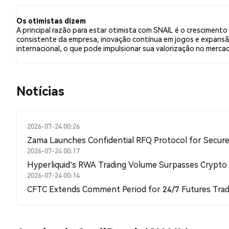
relação a SNAIL. Esses sentimentos são baseados em 1
Os otimistas dizem
A principal razão para estar otimista com SNAIL é o crescimento
consistente da empresa, inovação contínua em jogos e expans
internacional, o que pode impulsionar sua valorização no merca
​​Notícias​​
2026-07-24 00:26
Zama Launches Confidential RFQ Protocol for Secure 
2026-07-24 00:17
Hyperliquid's RWA Trading Volume Surpasses Crypto
2026-07-24 00:14
CFTC Extends Comment Period for 24/7 Futures Trad