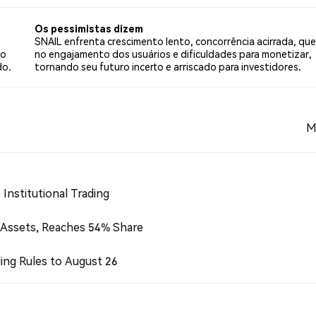
2 tweets.
Os pessimistas dizem
SNAIL enfrenta crescimento lento, concorrência acirrada, qu
ão
no engajamento dos usuários e dificuldades para monetizar,
do.
tornando seu futuro incerto e arriscado para investidores.
M
Institutional Trading
 Assets, Reaches 54% Share
ing Rules to August 26