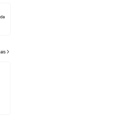
eda
ais