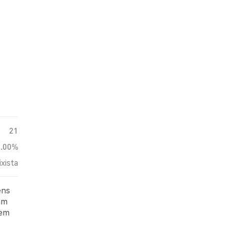
21
0.00%
ixista
ens
ram
 em
m