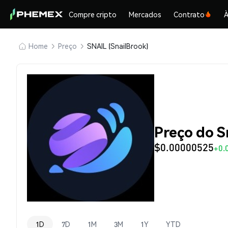
Compre cripto
Mercados
Contrato
À
Home
Preço
SNAIL (SnailBrook)
Preço do S
$0.00000525
+0.
1D
7D
1M
3M
1Y
YTD