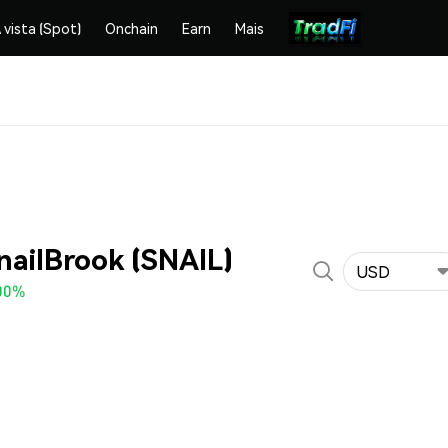
 vista (Spot)
Onchain
Earn
Mais
nailBrook (SNAIL)
USD
00%