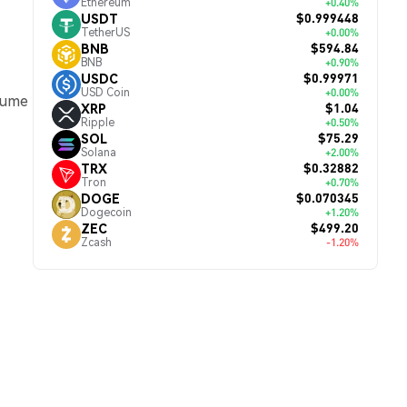
Ethereum
+0.40%
$0.999448
USDT
TetherUS
+0.00%
$594.84
BNB
BNB
+0.90%
$0.99971
USDC
USD Coin
+0.00%
olume
$1.04
XRP
Ripple
+0.50%
$75.29
SOL
Solana
+2.00%
$0.32882
TRX
Tron
+0.70%
$0.070345
DOGE
Dogecoin
+1.20%
$499.20
ZEC
Zcash
-1.20%