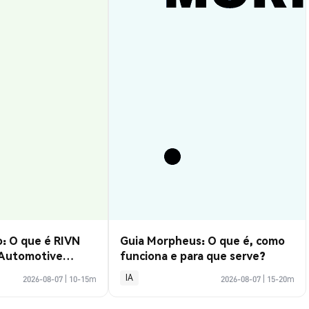
: O que é RIVN
Guia Morpheus: O que é, como
 Automotive
funciona e para que serve?
IA
2026-08-07
|
10-15m
2026-08-07
|
15-20m