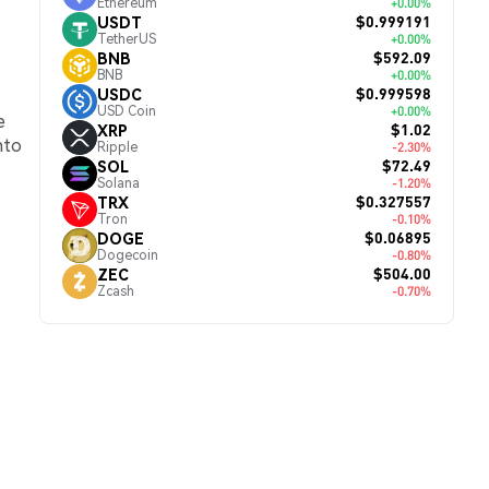
Ethereum
+0.00%
$0.999191
USDT
TetherUS
+0.00%
$592.09
BNB
BNB
+0.00%
$0.999598
USDC
USD Coin
+0.00%
e
$1.02
XRP
nto
Ripple
-2.30%
$72.49
SOL
Solana
-1.20%
$0.327557
TRX
Tron
-0.10%
$0.06895
DOGE
Dogecoin
-0.80%
$504.00
ZEC
Zcash
-0.70%