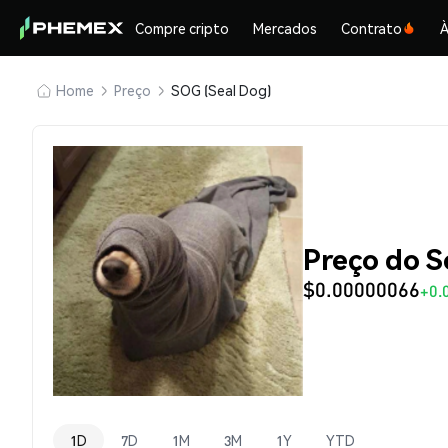
Compre cripto
Mercados
Contrato
À
Home
Preço
SOG (Seal Dog)
Preço do S
$0.00000066
+0.
1D
7D
1M
3M
1Y
YTD