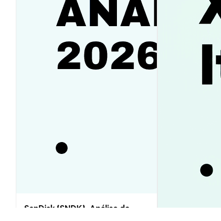
SanDisk (SNDK): Análise de
Preço e Previsões 2026–2030,