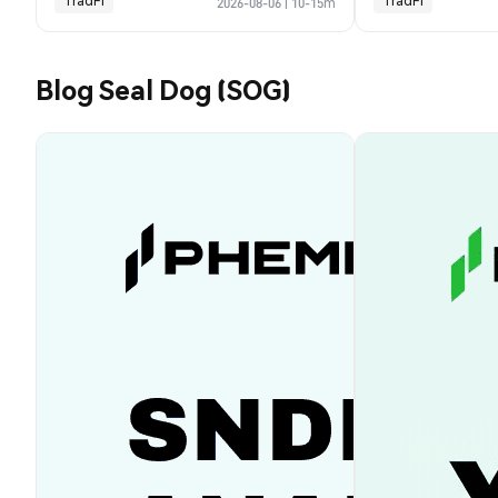
TradFi
TradFi
2026-08-06
|
10-15m
Blog Seal Dog (SOG)