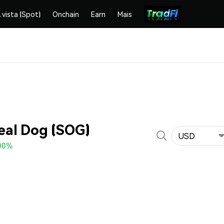
 vista (Spot)
Onchain
Earn
Mais
eal Dog (SOG)
USD
00%