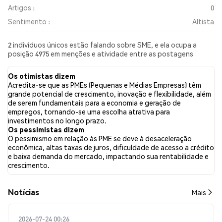
Artigos :
0
Sentimento :
Altista
2 indivíduos únicos estão falando sobre SME, e ela ocupa a
posição 4975 em menções e atividade entre as postagens
coletadas. Nas últimas 24 horas, o sentimento em relação a SME
em todas as redes sociais foi Altista. Por fim, foram publicados
Os otimistas dizem
0 artigos de notícias sobre SME. No Twitter, NaN% dos tweets
Acredita-se que as PMEs (Pequenas e Médias Empresas) têm
apresentaram um sentimento otimista em comparação com
grande potencial de crescimento, inovação e flexibilidade, além
NaN% dos tweets com sentimento pessimista sobre SME.
de serem fundamentais para a economia e geração de
NaN% dos tweets foram neutros em relação a SME. Esses
empregos, tornando-se uma escolha atrativa para
sentimentos são baseados em 0 tweets.
investimentos no longo prazo.
Os pessimistas dizem
O pessimismo em relação às PME se deve à desaceleração
econômica, altas taxas de juros, dificuldade de acesso a crédito
e baixa demanda do mercado, impactando sua rentabilidade e
crescimento.
​​Notícias​​
Mais
2026-07-24 00:26