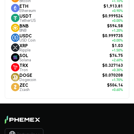
Bitcoin
+1.10%
$1,913.81
ETH
Ethereum
+0.90%
$0.999524
USDT
TetherUS
+0.00%
$594.58
BNB
BNB
+1.20%
$0.999735
USDC
USD Coin
+0.00%
$1.03
XRP
Ripple
+1.50%
$74.75
SOL
Solana
+2.60%
$0.327163
TRX
Tron
+0.30%
$0.070208
DOGE
Dogecoin
+1.70%
$504.14
ZEC
Zcash
+0.60%