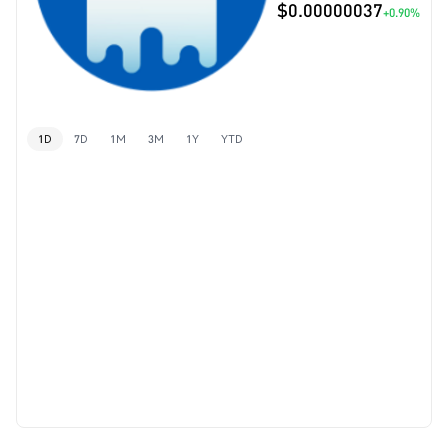
$0.00000037
+0.90%
1D
7D
1M
3M
1Y
YTD