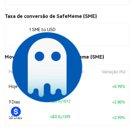
Taxa de conversão de SafeMeme (SME)
1 SME to USD
$0.00000037
Movimentos de preço de SafeMeme (SME)
Período
Variação do Valor
Variação (%)
+
$0.0
3316
Hoje
+0.90%
8
+
$0.0
1012
7 Dias
+2.80%
7
+
$0.0
1395
30 Dias
+3.90%
7