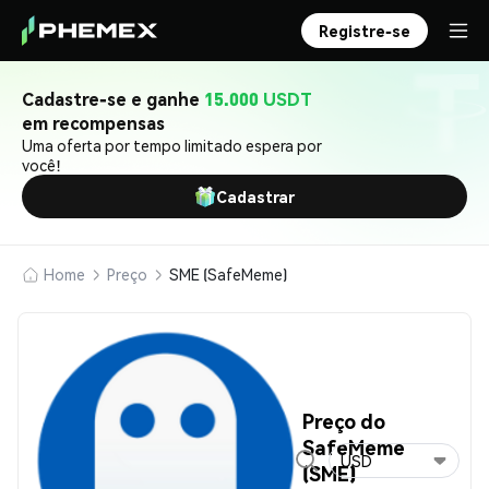
Registre-se
Cadastre-se e ganhe
15.000 USDT
em recompensas
Uma oferta por tempo limitado espera por
você!
Cadastrar
Home
Preço
SME (SafeMeme)
Preço do
SafeMeme
USD
(SME)