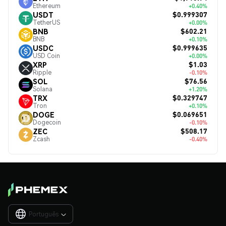
Ethereum
+0.40%
$0.999307
USDT
TetherUS
+0.00%
$602.21
BNB
BNB
+0.10%
$0.999635
USDC
USD Coin
+0.00%
$1.03
XRP
Ripple
-0.10%
$76.56
SOL
Solana
+1.20%
$0.329747
TRX
Tron
+0.10%
$0.069651
DOGE
Dogecoin
-0.10%
$508.17
ZEC
Zcash
-0.40%
Português
