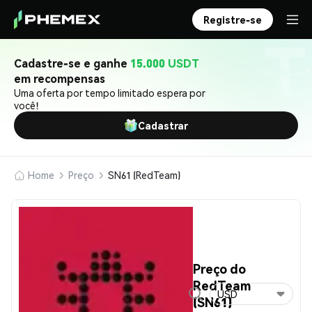
Registre-se
Cadastre-se e ganhe
15.000 USDT
em recompensas
Uma oferta por tempo limitado espera por
você!
Cadastrar
Home
Preço
SN61 (RedTeam)
Preço do
RedTeam
USD
(SN61)