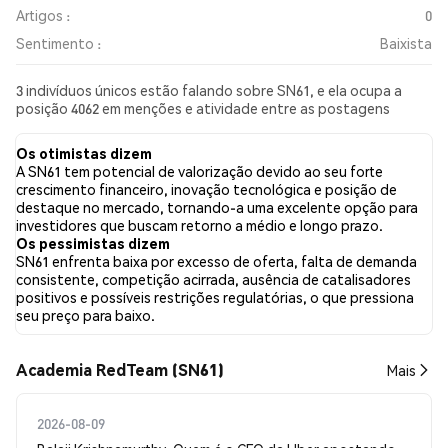
Artigos :
0
Sentimento :
Baixista
3 indivíduos únicos estão falando sobre SN61, e ela ocupa a
posição 4062 em menções e atividade entre as postagens
coletadas. Nas últimas 24 horas, o sentimento em relação a
SN61 em todas as redes sociais foi Baixista. Por fim, foram
Os otimistas dizem
publicados 0 artigos de notícias sobre SN61. No Twitter, 25.00%
A SN61 tem potencial de valorização devido ao seu forte
dos tweets apresentaram um sentimento otimista em
crescimento financeiro, inovação tecnológica e posição de
comparação com 75.00% dos tweets com sentimento
destaque no mercado, tornando-a uma excelente opção para
pessimista sobre SN61. 0.00% dos tweets foram neutros em
investidores que buscam retorno a médio e longo prazo.
relação a SN61. Esses sentimentos são baseados em 4 tweets.
Os pessimistas dizem
SN61 enfrenta baixa por excesso de oferta, falta de demanda
consistente, competição acirrada, ausência de catalisadores
positivos e possíveis restrições regulatórias, o que pressiona
seu preço para baixo.
Academia RedTeam (SN61)
Mais
2026-08-09