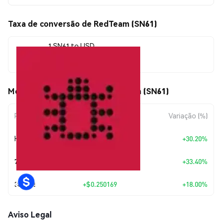
Taxa de conversão de RedTeam (SN61)
1 SN61 to USD
$1.64
Movimentos de preço de RedTeam (SN61)
Período
Variação do Valor
Variação (%)
Hoje
+
$0.380399
+30.20%
7 Dias
+
$0.410615
+33.40%
30 Dias
+
$0.250169
+18.00%
Aviso Legal