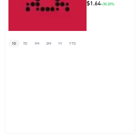
$1.64
+30.20%
1D
7D
1M
3M
1Y
YTD