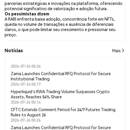
apresentaram um sentimento otimista em comparação com
parcerias estratégicas e inovações na plataforma, oferecendo
4.54% dos tweets com sentimento pessimista sobre RARI.
potencial significativo de valorização e adoção futura.
50.52% dos tweets foram neutros em relação a RARI. Esses
Os pessimistas dizem
sentimentos são baseados em 485 tweets.
A RARI enfrenta baixa adoção, concorrência forte em NFTs,
queda no volume de transações e ausência de diferenciais
claros, o que pode limitar seu crescimento e pressionar seu
preço.
​​Notícias​​
Mais
2026-07-24 00:26
Zama Launches Confidential RFQ Protocol for Secure
Institutional Trading
2026-07-24 00:17
Hyperliquid's RWA Trading Volume Surpasses Crypto
Assets, Reaches 54% Share
2026-07-24 00:14
CFTC Extends Comment Period for 24/7 Futures Trading
Rules to August 26
2026-07-24 00:26
Zama Launches Confidential RFQ Protocol for Secure