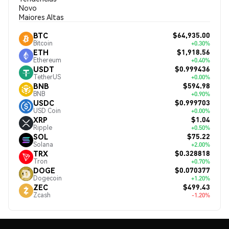
Novo
Maiores Altas
$64,935.00
BTC
Bitcoin
+0.30%
$1,918.56
ETH
Ethereum
+0.40%
$0.999436
USDT
TetherUS
+0.00%
$594.98
BNB
BNB
+0.90%
$0.999703
USDC
USD Coin
+0.00%
$1.04
XRP
Ripple
+0.50%
$75.22
SOL
Solana
+2.00%
$0.328818
TRX
Tron
+0.70%
$0.070377
DOGE
Dogecoin
+1.20%
$499.43
ZEC
Zcash
-1.20%