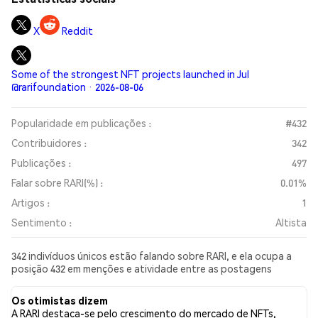
X
Reddit
Some of the strongest NFT projects launched in Jul
@rarifoundation · 2026-08-06
Popularidade em publicações :
#432
Contribuidores :
342
Publicações :
497
Falar sobre RARI(%) :
0.01%
Artigos :
1
Sentimento :
Altista
342 indivíduos únicos estão falando sobre RARI, e ela ocupa a
posição 432 em menções e atividade entre as postagens
coletadas. Nas últimas 24 horas, o sentimento em relação a RARI
em todas as redes sociais foi Altista. Por fim, foram publicados
Os otimistas dizem
1 artigos de notícias sobre RARI. No Twitter, 44.95% dos tweets
A RARI destaca-se pelo crescimento do mercado de NFTs,