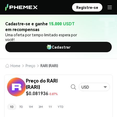
Registre-se
Cadastre-se e ganhe
15.000 USDT
em recompensas
Uma oferta por tempo limitado espera por
você!
Cadastrar
Home
Preço
RARI (RARI)
Preço do RARI
(RARI)
USD
$0.081936
-0.87%
1D
7D
1M
3M
1Y
YTD