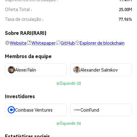
Oferta Total
25.00M
Taxa de circulação
77.96%
Sobre RARI(RARI)
Website
Whitepaper
GitHub
Explorer de blockchain
Membros da equipe
Alexei Falin
Alexander Salnikov
Expandir (2)
Investidores
Coinbase Ventures
CoinFund
Expandir (5)
Estatísticas sociais