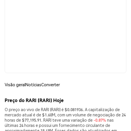
Visão geral
Notícias
Converter
Preço do RARI (RARI) Hoje
O preço ao vivo de RARI (RARI) é $0.081936. A capitalização de
mercado atual é de $1.60M, com um volume de negociação de 24
horas de $77,195.91. RARI teve uma variação de
-0.87%
nas
últimas 24 horas e possui um fornecimento circulante de
aproximadamente 19.49M. Esses dados são atualizados em