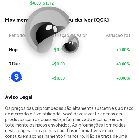
$0.00151312
Movimentos de preço de Quicksilver (QCK)
Período
Variação do Valor
Variação (%)
Hoje
+
$0.00
+0.00%
7 Dias
+
$0.00
+0.00%
30 Dias
+
$0.00
+0.00%
Aviso Legal
Os preços das criptomoedas são altamente suscetíveis ao risco
de mercado e à volatilidade. Você deve investir apenas em
produtos com os quais esteja familiarizado e compreenda
totalmente os riscos envolvidos. As informações fornecidas
nesta página são apenas para fins informativos e não
constituem aconselhamento financeiro. Não se trata de uma