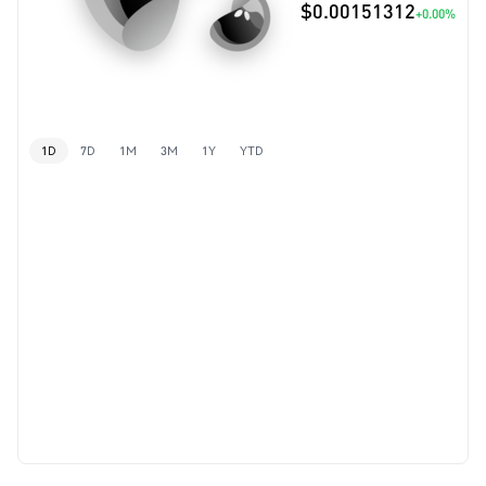
$0.00151312
+0.00%
1D
7D
1M
3M
1Y
YTD