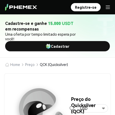
Registre-se
Cadastre-se e ganhe
15.000 USDT
em recompensas
Uma oferta por tempo limitado espera por
você!
Cadastrar
Home
Preço
QCK (Quicksilver)
Preço do
Quicksilver
USD
(QCK)