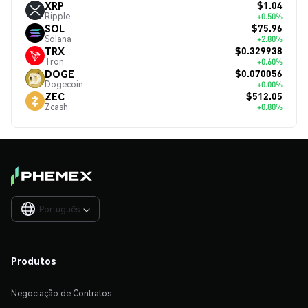
$1.04
XRP
Ripple
+0.50%
$75.96
SOL
Solana
+2.80%
$0.329938
TRX
Tron
+0.60%
$0.070056
DOGE
Dogecoin
+0.00%
$512.05
ZEC
Zcash
+0.80%
Português

Produtos
Negociação de Contratos