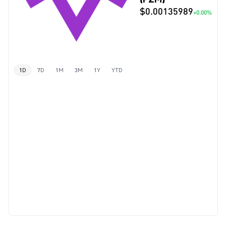
$0.00135989
+0.00%
1D
7D
1M
3M
1Y
YTD