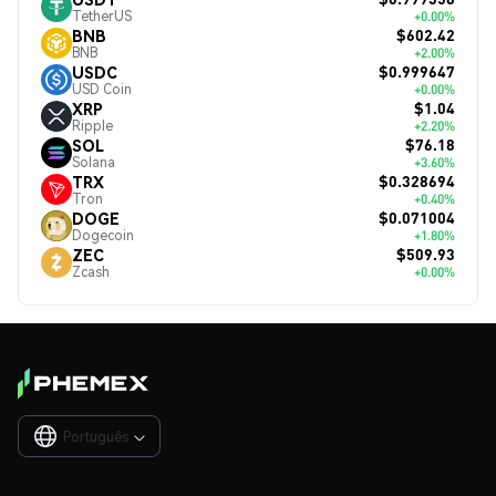
TetherUS
+0.00%
$602.42
BNB
BNB
+2.00%
$0.999647
USDC
USD Coin
+0.00%
$1.04
XRP
Ripple
+2.20%
$76.18
SOL
Solana
+3.60%
$0.328694
TRX
Tron
+0.40%
$0.071004
DOGE
Dogecoin
+1.80%
$509.93
ZEC
Zcash
+0.00%
Português
