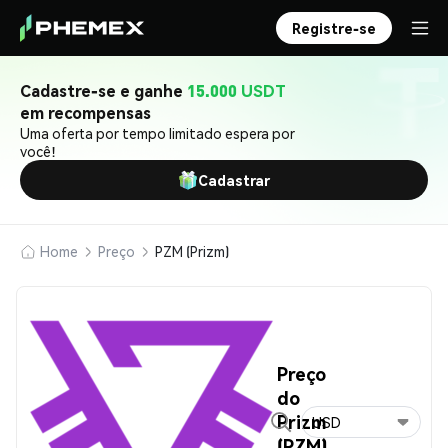
Registre-se
Cadastre-se e ganhe
15.000 USDT
em recompensas
Uma oferta por tempo limitado espera por
você!
Cadastrar
Home
Preço
PZM (Prizm)
Preço
do
Prizm
USD
(PZM)