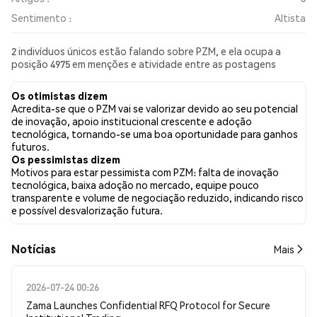
Sentimento :
Altista
2 indivíduos únicos estão falando sobre PZM, e ela ocupa a
posição 4975 em menções e atividade entre as postagens
coletadas. Nas últimas 24 horas, o sentimento em relação a PZM
em todas as redes sociais foi Altista. Por fim, foram publicados
Os otimistas dizem
0 artigos de notícias sobre PZM. No Twitter, 50.00% dos tweets
Acredita-se que o PZM vai se valorizar devido ao seu potencial
apresentaram um sentimento otimista em comparação com
de inovação, apoio institucional crescente e adoção
0.00% dos tweets com sentimento pessimista sobre PZM.
tecnológica, tornando-se uma boa oportunidade para ganhos
50.00% dos tweets foram neutros em relação a PZM. Esses
futuros.
sentimentos são baseados em 2 tweets.
Os pessimistas dizem
Motivos para estar pessimista com PZM: falta de inovação
tecnológica, baixa adoção no mercado, equipe pouco
transparente e volume de negociação reduzido, indicando risco
e possível desvalorização futura.
​​Notícias​​
Mais
2026-07-24 00:26
Zama Launches Confidential RFQ Protocol for Secure