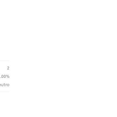
2
0.00%
utro
ação