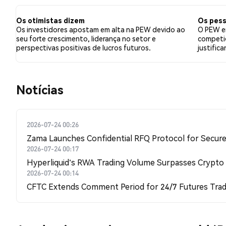
a PEW. Esses sentimentos são baseados em 0 tweets.
Os otimistas dizem
Os pess
Os investidores apostam em alta na PEW devido ao
O PEW en
seu forte crescimento, liderança no setor e
competiç
perspectivas positivas de lucros futuros.
justific
​​Notícias​​
2026-07-24 00:26
Zama Launches Confidential RFQ Protocol for Secure 
2026-07-24 00:17
Hyperliquid's RWA Trading Volume Surpasses Crypto
2026-07-24 00:14
CFTC Extends Comment Period for 24/7 Futures Trad