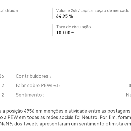
al diluída
Volume 24h / capitalização de mercado
64.95 %
Taxa de circulação
100.00%
56
Contribuidores :
2
Falar sobre PEW(%) :
2
Sentimento :
Ne
pa a posição 4956 em menções e atividade entre as postagens
o a PEW em todas as redes sociais foi Neutro. Por fim, foram
er, NaN% dos tweets apresentaram um sentimento otimista em
imista sobre PEW. NaN% dos tweets foram neutros em rel