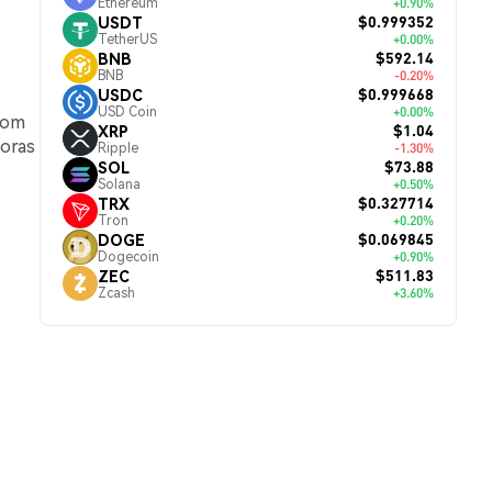
Ethereum
+0.90%
$0.999352
USDT
TetherUS
+0.00%
$592.14
BNB
BNB
-0.20%
$0.999668
USDC
USD Coin
+0.00%
 com
$1.04
XRP
horas
Ripple
-1.30%
$73.88
SOL
Solana
+0.50%
$0.327714
TRX
Tron
+0.20%
$0.069845
DOGE
Dogecoin
+0.90%
$511.83
ZEC
Zcash
+3.60%