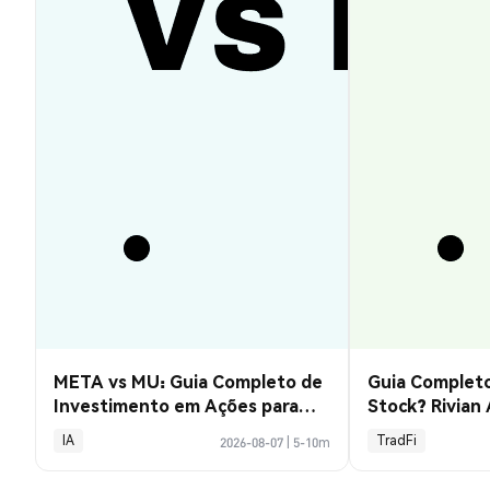
META vs MU: Guia Completo de
Guia Completo
Investimento em Ações para
Stock? Rivian
2026
Explicado
IA
TradFi
2026-08-07
|
5-10m