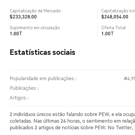
Capitalização de Mercado
Capitalização tot
$233,328.00
$248,054.00
Suprimento em circulação
Oferta Total
1.00T
1.00T
Estatísticas sociais
Popularidade em publicações :
#4,9
Publicações :
Artigos :
2 indivíduos únicos estão falando sobre PEW, e ela ocu
coletadas. Nas últimas 24 horas, o sentimento em relaçã
publicados 2 artigos de notícias sobre PEW. No Twitt
comparação com NaN% dos tweets com sentimento pess