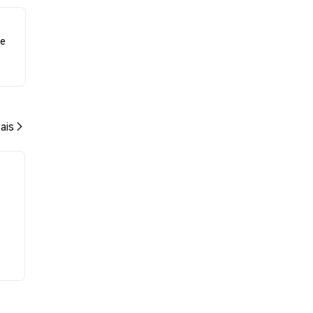
 e
ais