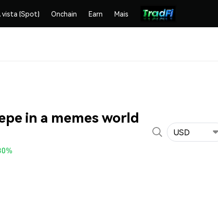
 vista (Spot)
Onchain
Earn
Mais
epe in a memes world
USD
30%