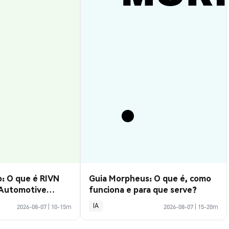
: O que é RIVN
Guia Morpheus: O que é, como
 Automotive
funciona e para que serve?
IA
2026-08-07
|
10-15m
2026-08-07
|
15-20m