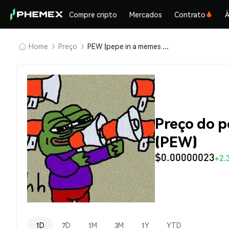
Compre cripto
Mercados
Contrato
À
Home
Preço
PEW (pepe in a memes world)
Preço do p
(PEW)
$0.00000023
+2.
1D
7D
1M
3M
1Y
YTD