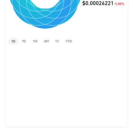
$0.00026221
-5.80%
1D
7D
1M
3M
1Y
YTD