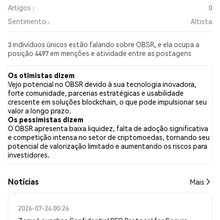
Artigos :
0
Sentimento :
Altista
3 indivíduos únicos estão falando sobre OBSR, e ela ocupa a
posição 4497 em menções e atividade entre as postagens
coletadas. Nas últimas 24 horas, o sentimento em relação a
OBSR em todas as redes sociais foi Altista. Por fim, foram
Os otimistas dizem
publicados 0 artigos de notícias sobre OBSR. No Twitter, NaN%
Vejo potencial no OBSR devido à sua tecnologia inovadora,
dos tweets apresentaram um sentimento otimista em
forte comunidade, parcerias estratégicas e usabilidade
comparação com NaN% dos tweets com sentimento pessimista
crescente em soluções blockchain, o que pode impulsionar seu
sobre OBSR. NaN% dos tweets foram neutros em relação a
valor a longo prazo.
OBSR. Esses sentimentos são baseados em 0 tweets.
Os pessimistas dizem
O OBSR apresenta baixa liquidez, falta de adoção significativa
e competição intensa no setor de criptomoedas, tornando seu
potencial de valorização limitado e aumentando os riscos para
investidores.
​​Notícias​​
Mais
2026-07-24 00:26