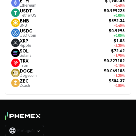
$1,900.85
ETH
Ethereum
-0.40%
$0.999225
USDT
TetherUS
+0.00%
$592.34
BNB
BNB
-0.40%
$0.9996
USDC
USD Coin
+0.00%
$1.03
XRP
Ripple
-2.30%
$72.62
SOL
Solana
-1.90%
$0.327102
TRX
Tron
-0.10%
$0.069108
DOGE
Dogecoin
-1.20%
$504.37
ZEC
Zcash
-0.80%
Português
