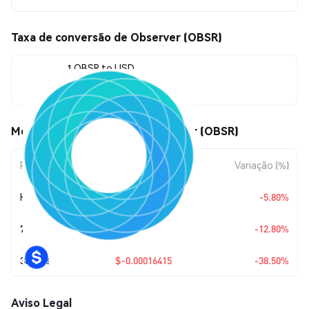
Taxa de conversão de Observer (OBSR)
1 OBSR to USD
$0.00026221
Movimentos de preço de Observer (OBSR)
Período
Variação do Valor
Variação (%)
Hoje
$-0.00001614
-5.80%
7 Dias
$-0.00003849
-12.80%
30 Dias
$-0.00016415
-38.50%
Aviso Legal