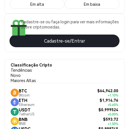
Em alta
Em baixa
Cadastre-se ou faça login para ver mais informações
sobre criptomoedas.
Cadastre-se/Entrar
Classificação Cripto
Tendências
Novo
Maiores Altas
$64,942.00
BTC
Bitcoin
+1.10%
$1,914.76
ETH
Ethereum
+0.60%
$0.999524
USDT
TetherUS
+0.00%
$593.72
BNB
BNB
+1.50%
$0.999745
USDC