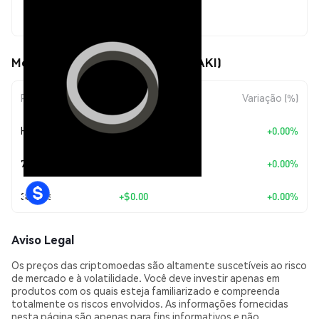
$0.00000356
Movimentos de preço de OAKI (OAKI)
Período
Variação do Valor
Variação (%)
Hoje
+
$0.00
+0.00%
7 Dias
+
$0.00
+0.00%
30 Dias
+
$0.00
+0.00%
Aviso Legal
Os preços das criptomoedas são altamente suscetíveis ao risco
de mercado e à volatilidade. Você deve investir apenas em
produtos com os quais esteja familiarizado e compreenda
totalmente os riscos envolvidos. As informações fornecidas
nesta página são apenas para fins informativos e não