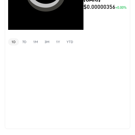
$0.00000356
+0.00%
1D
7D
1M
3M
1Y
YTD