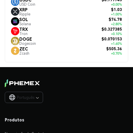
USD Coin
+0.00%
$1.03
XRP
Ripple
+1.00%
$74.78
SOL
Solana
+2.80%
$0.327385
TRX
Tron
+0.10%
$0.070153
DOGE
Dogecoin
+1.60%
$505.36
ZEC
Zcash
+0.70%
Português

Produtos