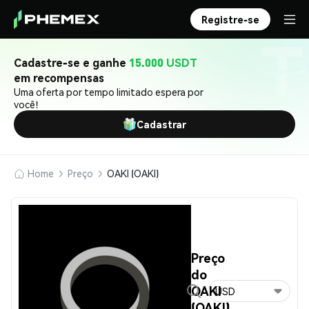
Registre-se
Cadastre-se e ganhe
15.000 USDT
em recompensas
Uma oferta por tempo limitado espera por
você!
Cadastrar
Home
Preço
OAKI (OAKI)
Preço
do
OAKI
USD
(OAKI)