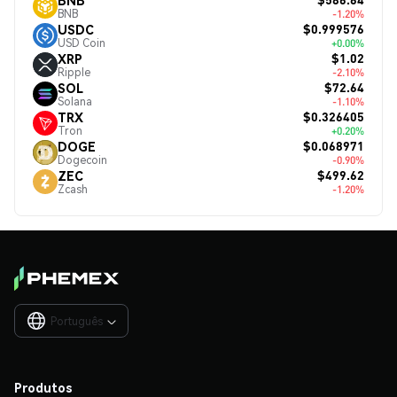
BNB
-1.20%
$0.999576
USDC
USD Coin
+0.00%
$1.02
XRP
Ripple
-2.10%
$72.64
SOL
Solana
-1.10%
$0.326405
TRX
Tron
+0.20%
$0.068971
DOGE
Dogecoin
-0.90%
$499.62
ZEC
Zcash
-1.20%
Português

Produtos