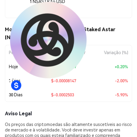
1 NSASTR to USD
$0.00399201
Movimentos de preço de Neemo Staked Astar
(NSASTR)
Período
Variação do Valor
Variação (%)
Hoje
+
$0.00000797
+0.20%
7 Dias
$-0.00008147
-2.00%
30 Dias
$-0.0002503
-5.90%
Aviso Legal
Os preços das criptomoedas são altamente suscetíveis ao risco
de mercado e à volatilidade. Você deve investir apenas em
produtos com os quais esteja familiarizado e compreenda