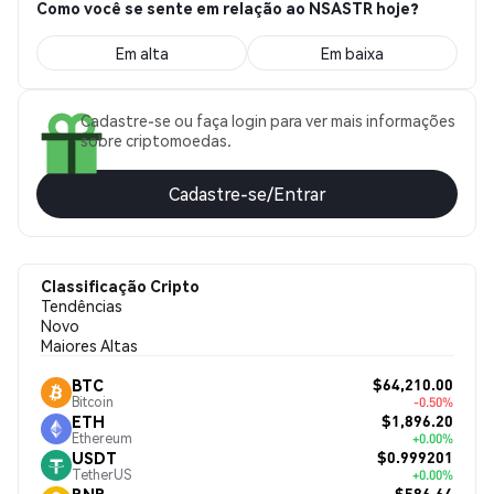
Como você se sente em relação ao NSASTR hoje?
Em alta
Em baixa
Cadastre-se ou faça login para ver mais informações
sobre criptomoedas.
Cadastre-se/Entrar
Classificação Cripto
Tendências
Novo
Maiores Altas
$64,210.00
BTC
Bitcoin
-0.50%
$1,896.20
ETH
Ethereum
+0.00%
$0.999201
USDT
TetherUS
+0.00%
$586.64
BNB