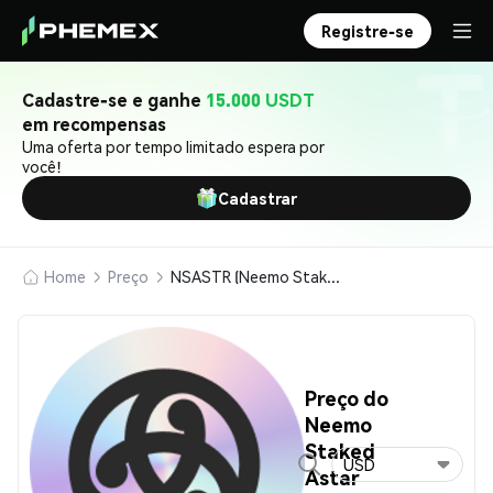
Registre-se
Cadastre-se e ganhe
15.000 USDT
em recompensas
Uma oferta por tempo limitado espera por
você!
Cadastrar
Home
Preço
NSASTR (Neemo Staked Astar)
Preço do
Neemo
Staked
USD
Astar