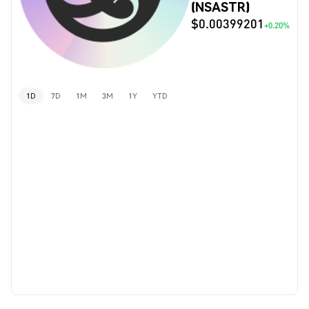
(NSASTR)
$0.00399201
+0.20%
1D
7D
1M
3M
1Y
YTD