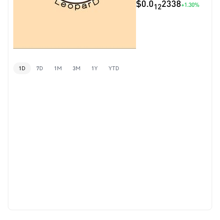
$0.0
2338
+1.30%
12
1D
7D
1M
3M
1Y
YTD