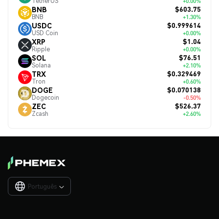
TetherUS
+0.00%
$603.75
BNB
BNB
+1.30%
$0.999614
USDC
USD Coin
+0.00%
$1.04
XRP
Ripple
+0.00%
$76.51
SOL
Solana
+2.10%
$0.329469
TRX
Tron
+0.60%
$0.070138
DOGE
Dogecoin
-0.50%
$526.37
ZEC
Zcash
+2.60%
Português
