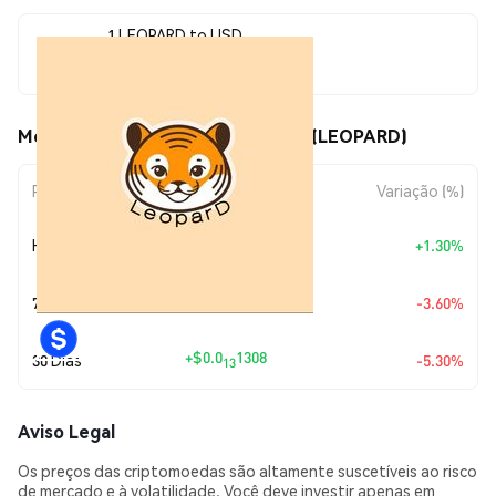
1 LEOPARD to USD
$0.0<sub>12</sub>2338
Movimentos de preço de Leopard (LEOPARD)
Período
Variação do Valor
Variação (%)
+
$0.0
3000
Hoje
+1.30%
14
+
$0.0
8732
7 Dias
-3.60%
14
+
$0.0
1308
30 Dias
-5.30%
13
Aviso Legal
Os preços das criptomoedas são altamente suscetíveis ao risco
de mercado e à volatilidade. Você deve investir apenas em