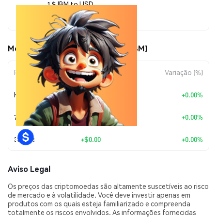
1 $JBM to USD
$0.00002265
Movimentos de preço de JBM ($JBM)
Período
Variação do Valor
Variação (%)
Hoje
+
$0.00
+0.00%
7 Dias
+
$0.00
+0.00%
30 Dias
+
$0.00
+0.00%
Aviso Legal
Os preços das criptomoedas são altamente suscetíveis ao risco
de mercado e à volatilidade. Você deve investir apenas em
produtos com os quais esteja familiarizado e compreenda
totalmente os riscos envolvidos. As informações fornecidas