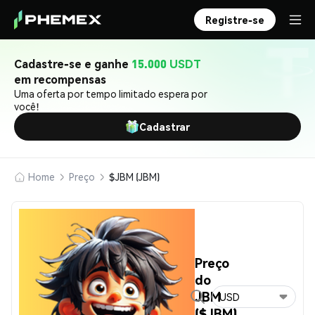
Registre-se
Cadastre-se e ganhe
15.000 USDT
em recompensas
Uma oferta por tempo limitado espera por
você!
Cadastrar
Home
Preço
$JBM (JBM)
Preço
do
JBM
USD
($JBM)