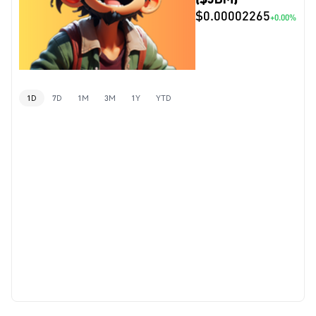
$0.00002265
+0.00%
1D
7D
1M
3M
1Y
YTD