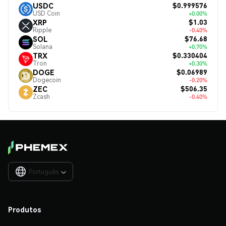
$0.999576
USDC
USD Coin
+0.00%
$1.03
XRP
Ripple
-0.40%
$76.68
SOL
Solana
+0.70%
$0.330404
TRX
Tron
+0.30%
$0.06989
DOGE
Dogecoin
-0.20%
$506.35
ZEC
Zcash
-0.40%
Português

Produtos