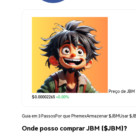
Preço de JBM
$0.00002265
+0.00%
Guia em 3 Passos
Por que Phemex
Armazenar $JBM
Usar $J
Onde posso comprar JBM ($JBM)?