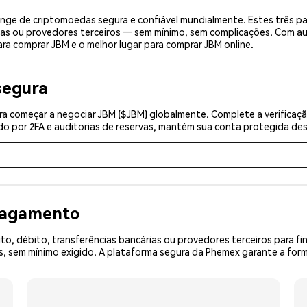
ge de criptomoedas segura e confiável mundialmente. Estes três p
ias ou provedores terceiros — sem mínimo, sem complicações. Com aut
ara comprar JBM e o melhor lugar para comprar JBM online.
segura
a começar a negociar JBM ($JBM) globalmente. Complete a verificaç
o por 2FA e auditorias de reservas, mantém sua conta protegida desd
 pagamento
o, débito, transferências bancárias ou provedores terceiros para f
 sem mínimo exigido. A plataforma segura da Phemex garante a form