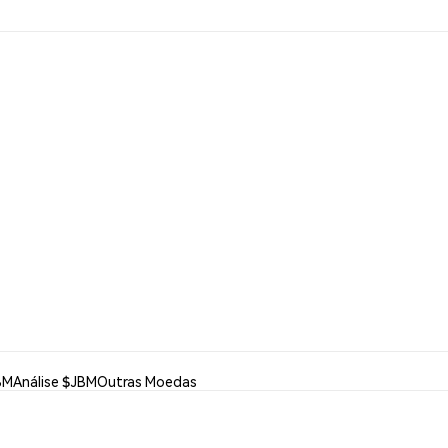
BM
Análise $JBM
Outras Moedas