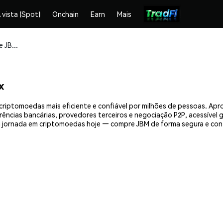
 vista (Spot)
Onchain
Earn
Mais
Compre e armazene JBM ($JBM) com segurança
x
criptomoedas mais eficiente e confiável por milhões de pessoas. Ap
erências bancárias, provedores terceiros e negociação P2P, acessível
 jornada em criptomoedas hoje — compre JBM de forma segura e con