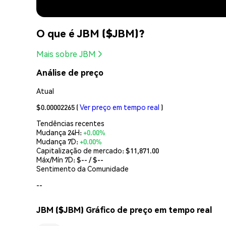
O que é JBM ($JBM)?
Mais sobre JBM
Análise de preço
Atual
$0.00002265
(
Ver preço em tempo real
)
Tendências recentes
Mudança 24H:
+0.00%
Mudança 7D:
+0.00%
Capitalização de mercado:
$11,871.00
Máx/Mín 7D: $
--
/ $
--
Sentimento da Comunidade
--
JBM ($JBM) Gráfico de preço em tempo real