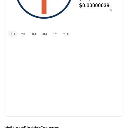
$0.00000038
--
%
1D
7D
1M
3M
1Y
YTD
Visão geral
Notícias
Converter