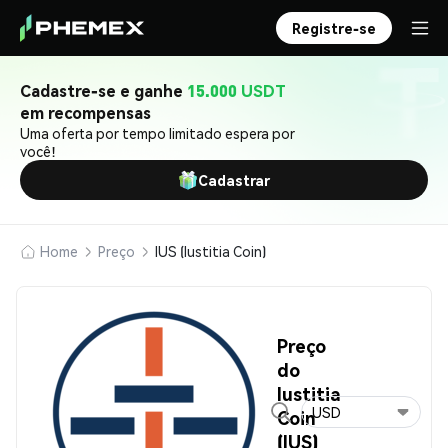
Registre-se
Cadastre-se e ganhe
15.000 USDT
em recompensas
Uma oferta por tempo limitado espera por
você!
Cadastrar
Home
Preço
IUS (Iustitia Coin)
Preço
do
Iustitia
USD
Coin
(IUS)