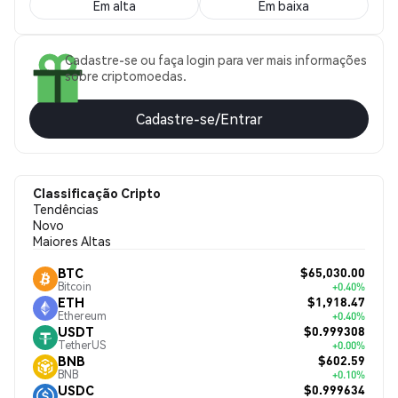
Em alta
Em baixa
Cadastre-se ou faça login para ver mais informações
sobre criptomoedas.
Cadastre-se/Entrar
Classificação Cripto
Tendências
Novo
Maiores Altas
$65,030.00
BTC
Bitcoin
+0.40%
$1,918.47
ETH
Ethereum
+0.40%
$0.999308
USDT
TetherUS
+0.00%
$602.59
BNB
BNB
+0.10%
$0.999634
USDC