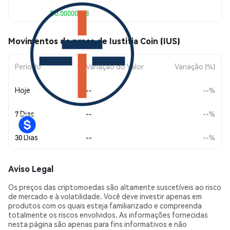
$0.00000038
Movimentos de preço de Iustitia Coin (IUS)
Período
Variação do Valor
Variação (%)
Hoje
--
--%
7 Dias
--
--%
30 Dias
--
--%
Aviso Legal
Os preços das criptomoedas são altamente suscetíveis ao risco
de mercado e à volatilidade. Você deve investir apenas em
produtos com os quais esteja familiarizado e compreenda
totalmente os riscos envolvidos. As informações fornecidas
nesta página são apenas para fins informativos e não