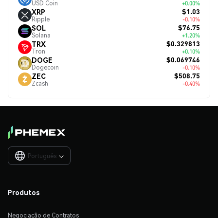
USD Coin
+0.00%
$1.03
XRP
Ripple
-0.10%
$76.75
SOL
Solana
+1.20%
$0.329813
TRX
Tron
+0.10%
$0.069746
DOGE
Dogecoin
-0.10%
$508.75
ZEC
Zcash
-0.40%
Português

Produtos
Negociação de Contratos