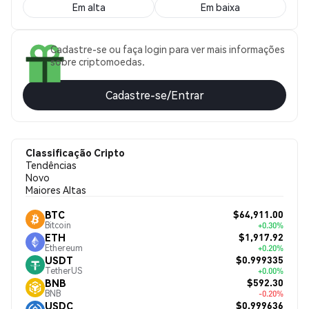
Em alta
Em baixa
Cadastre-se ou faça login para ver mais informações
sobre criptomoedas.
Cadastre-se/Entrar
Classificação Cripto
Tendências
Novo
Maiores Altas
$64,911.00
BTC
Bitcoin
+0.30%
$1,917.92
ETH
Ethereum
+0.20%
$0.999335
USDT
TetherUS
+0.00%
$592.30
BNB
BNB
-0.20%
$0.999636
USDC