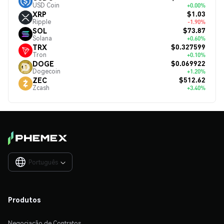
USD Coin
+0.00%
$1.03
XRP
Ripple
-1.90%
$73.87
SOL
Solana
+0.60%
$0.327599
TRX
Tron
+0.10%
$0.069922
DOGE
Dogecoin
+1.20%
$512.62
ZEC
Zcash
+3.40%
Português

Produtos
Negociação de Contratos