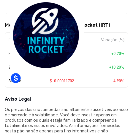
$0.00227115
Movimentos de preço de Infinity Rocket (IRT)
Período
Variação do Valor
Variação (%)
Hoje
+
$0.00001579
+0.70%
7 Dias
+
$0.00021022
+10.20%
30 Dias
$-0.00011702
-4.90%
Aviso Legal
Os preços das criptomoedas são altamente suscetíveis ao risco
de mercado e à volatilidade. Você deve investir apenas em
produtos com os quais esteja familiarizado e compreenda
totalmente os riscos envolvidos. As informações fornecidas
nesta página são apenas para fins informativos e não