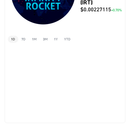
(IRT)
$0.00227115
+0.70%
1D
7D
1M
3M
1Y
YTD