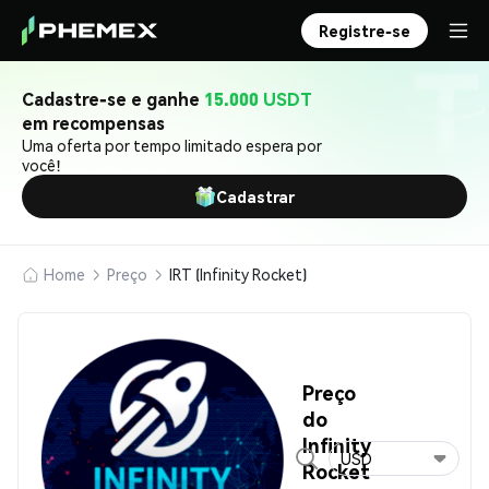
Registre-se
Cadastre-se e ganhe
15.000 USDT
em recompensas
Uma oferta por tempo limitado espera por
você!
Cadastrar
Home
Preço
IRT (Infinity Rocket)
Preço
do
Infinity
USD
Rocket