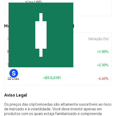
1 I to USD
$0.00000073
Movimentos de preço de Indexy (I)
Período
Variação do Valor
Variação (%)
+
$0.0
7260
Hoje
+1.00%
8
+
$0.0
1648
7 Dias
+2.30%
7
+
$0.0
5181
30 Dias
-6.60%
7
Aviso Legal
Os preços das criptomoedas são altamente suscetíveis ao risco
de mercado e à volatilidade. Você deve investir apenas em
produtos com os quais esteja familiarizado e compreenda