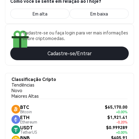
Como você se sente em relação ao I hoje?
Em alta
Em baixa
Cadastre-se ou faça login para ver mais informações
sobre criptomoedas.
Cadastre-se/Entrar
Classificação Cripto
Tendências
Novo
Maiores Altas
$65,170.00
BTC
Bitcoin
+0.00%
$1,921.41
ETH
Ethereum
-0.20%
$0.999289
USDT
TetherUS
+0.00%
$605.91
BNB