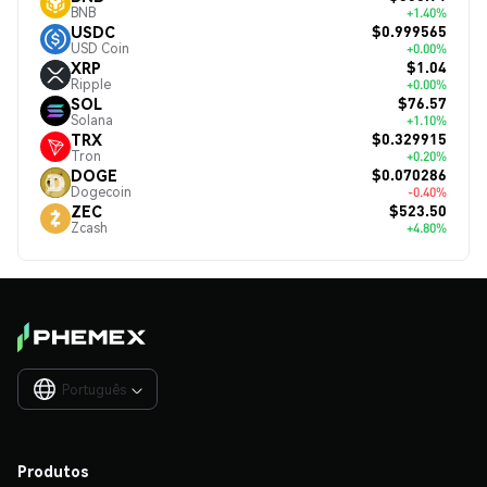
BNB
+1.40%
$0.999565
USDC
USD Coin
+0.00%
$1.04
XRP
Ripple
+0.00%
$76.57
SOL
Solana
+1.10%
$0.329915
TRX
Tron
+0.20%
$0.070286
DOGE
Dogecoin
-0.40%
$523.50
ZEC
Zcash
+4.80%
Português

Produtos