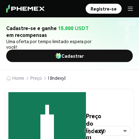
Registre-se
Cadastre-se e ganhe
15.000 USDT
em recompensas
Uma oferta por tempo limitado espera por
você!
Cadastrar
Home
Preço
I (Indexy)
Preço
do
Indexy
USD
(I)