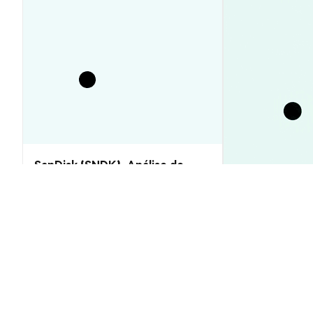
SanDisk (SNDK): Análise de
Preço e Previsões 2026–2030,
Vale a Pena?
Preço XRP Hoj
US$1,05 Quebr
Insights de Mercado
Insights de Mercado
2026-08-06
|
10-15m
Taxa de conversão de HIO (HIO)