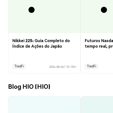
Nikkei 225: Guia Completo do
Futuros Nasda
Índice de Ações do Japão
tempo real, pr
negociação
TradFi
TradFi
2026-08-06
|
10-15m
Blog HIO (HIO)