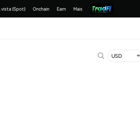
 vista (Spot)
Onchain
Earn
Mais
USD