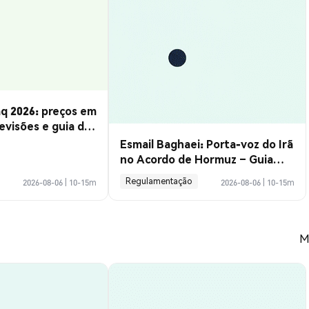
q 2026: preços em
evisões e guia de
Esmail Baghaei: Porta-voz do Irã
no Acordo de Hormuz – Guia
Completo
Regulamentação
2026-08-06
|
10-15m
2026-08-06
|
10-15m
M