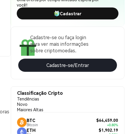
você!
Cadastrar
Cadastre-se ou faça login
para ver mais informações
sobre criptomoedas.
Cadastre-se/Entrar
Classificação Cripto
Tendências
Novo
Maiores Altas
horas
$64,459.00
BTC
Bitcoin
+0.80%
$1,902.19
ETH