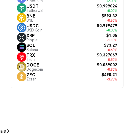
Ethereum
+2.00%
$0.999024
USDT
TetherUS
+0.00%
$593.32
BNB
BNB
-0.60%
$0.999479
USDC
USD Coin
+0.00%
$1.05
XRP
Ripple
-1.10%
$73.27
SOL
Solana
-0.60%
$0.327067
TRX
Tron
-0.50%
$0.069002
DOGE
Dogecoin
-0.90%
$490.21
ZEC
Zcash
-3.90%
ais