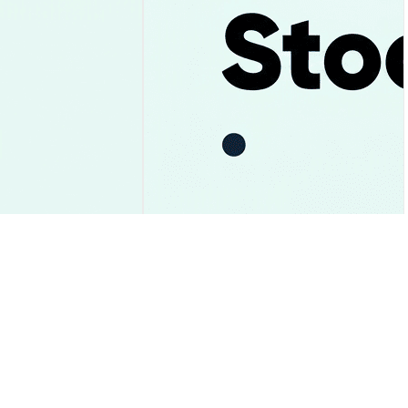
e: Suporte de
Uber: Previsão das Ações Após
ou? Veja Análise!
Recorde e R$10 Bi em Caixa
Insights de Mercado
2026-08-06
|
10-15m
2026-08-06
|
10-15m