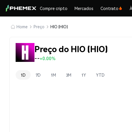
Compre cripto
Mercados
Contrato
À
Home
Preço
HIO (HIO)
Preço do HIO (HIO)
--
+0.00%
1D
7D
1M
3M
1Y
YTD