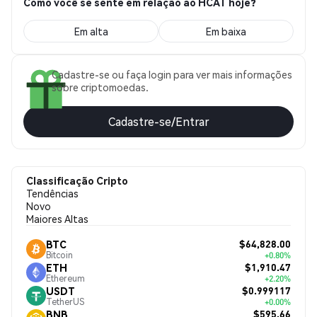
Como você se sente em relação ao HCAT hoje?
Em alta
Em baixa
Cadastre-se ou faça login para ver mais informações
sobre criptomoedas.
Cadastre-se/Entrar
Classificação Cripto
Tendências
Novo
Maiores Altas
$64,828.00
BTC
Bitcoin
+0.80%
$1,910.47
ETH
Ethereum
+2.20%
$0.999117
USDT
TetherUS
+0.00%
$595.66
BNB