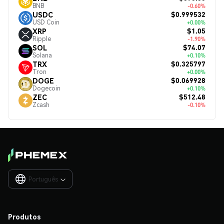
BNB
-0.60%
$0.999532
USDC
USD Coin
+0.00%
$1.05
XRP
Ripple
-1.90%
$74.07
SOL
Solana
+0.10%
$0.325797
TRX
Tron
+0.00%
$0.069928
DOGE
Dogecoin
+0.10%
$512.48
ZEC
Zcash
-0.10%
Português

Produtos