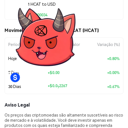
1 HCAT to USD
$0.0000034
Movimentos de preço de HELLCAT (HCAT)
Período
Variação do Valor
Variação (%)
+
$0.0
2709
Hoje
+0.80%
7
7 Dias
+
$0.00
+0.00%
+
$0.0
2267
30 Dias
+0.67%
7
Aviso Legal
Os preços das criptomoedas são altamente suscetíveis ao risco
de mercado e à volatilidade. Você deve investir apenas em
produtos com os quais esteja familiarizado e compreenda