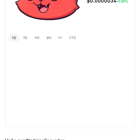
$0.0000034
+0.80%
1D
7D
1M
3M
1Y
YTD