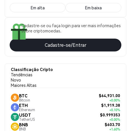
Em alta
Em baixa
Cadastre-se ou faça login para ver mais informações
sobre criptomoedas.
Cadastre-se/Entrar
Classificação Cripto
Tendências
Novo
Maiores Altas
$64,931.00
BTC
Bitcoin
+0.00%
$1,919.38
ETH
Ethereum
+0.10%
$0.999353
USDT
TetherUS
+0.00%
$603.70
BNB
BNB
+1.60%