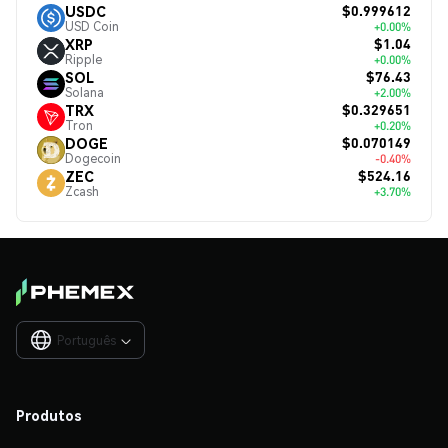
$0.999612
USDC
USD Coin
+0.00%
$1.04
XRP
Ripple
+0.00%
$76.43
SOL
Solana
+2.00%
$0.329651
TRX
Tron
+0.20%
$0.070149
DOGE
Dogecoin
-0.40%
$524.16
ZEC
Zcash
+3.70%
Português

Produtos