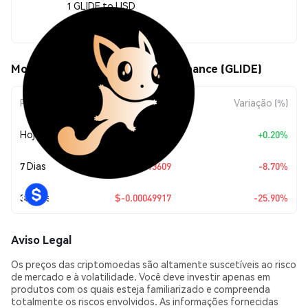
1 GLIDE to USD
$0.00142813
Movimentos de preço de Glide Finance (GLIDE)
Período
Variação do Valor
Variação (%)
Hoje
+
$0.00000285
+0.20%
7 Dias
$-0.00013609
-8.70%
30 Dias
$-0.00049917
-25.90%
Aviso Legal
Os preços das criptomoedas são altamente suscetíveis ao risco
de mercado e à volatilidade. Você deve investir apenas em
produtos com os quais esteja familiarizado e compreenda
totalmente os riscos envolvidos. As informações fornecidas