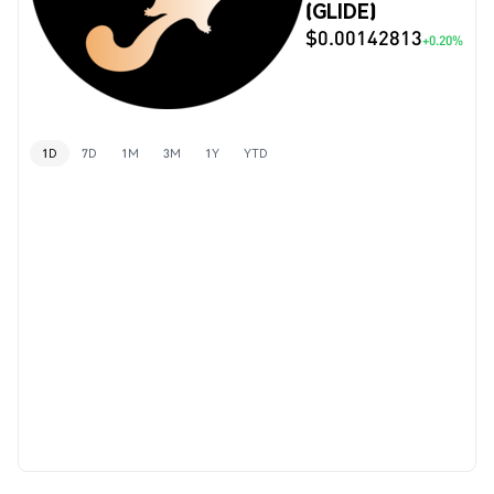
(GLIDE)
$0.00142813
+0.20%
1D
7D
1M
3M
1Y
YTD