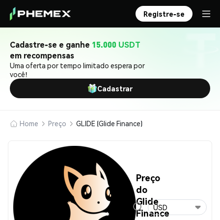
Registre-se
Cadastre-se e ganhe
15.000 USDT
em recompensas
Uma oferta por tempo limitado espera por
você!
Cadastrar
Home
Preço
GLIDE (Glide Finance)
Preço
do
Glide
USD
Finance