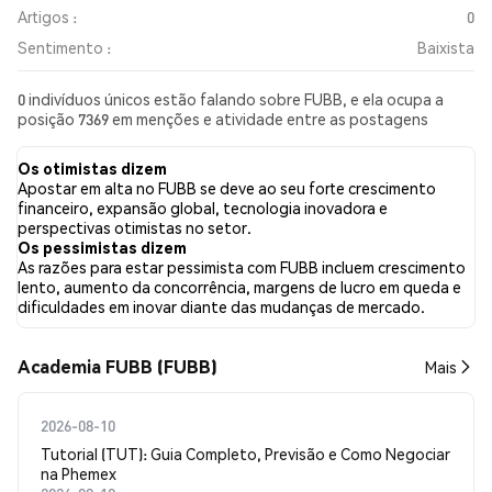
Artigos :
0
Sentimento :
Baixista
0 indivíduos únicos estão falando sobre FUBB, e ela ocupa a
posição 7369 em menções e atividade entre as postagens
coletadas. Nas últimas 24 horas, o sentimento em relação a
FUBB em todas as redes sociais foi Baixista. Por fim, foram
Os otimistas dizem
publicados 0 artigos de notícias sobre FUBB. No Twitter, NaN%
Apostar em alta no FUBB se deve ao seu forte crescimento
dos tweets apresentaram um sentimento otimista em
financeiro, expansão global, tecnologia inovadora e
comparação com NaN% dos tweets com sentimento pessimista
perspectivas otimistas no setor.
sobre FUBB. NaN% dos tweets foram neutros em relação a
Os pessimistas dizem
FUBB. Esses sentimentos são baseados em 0 tweets.
As razões para estar pessimista com FUBB incluem crescimento
lento, aumento da concorrência, margens de lucro em queda e
dificuldades em inovar diante das mudanças de mercado.
Academia FUBB (FUBB)
Mais
2026-08-10
Tutorial (TUT): Guia Completo, Previsão e Como Negociar
na Phemex