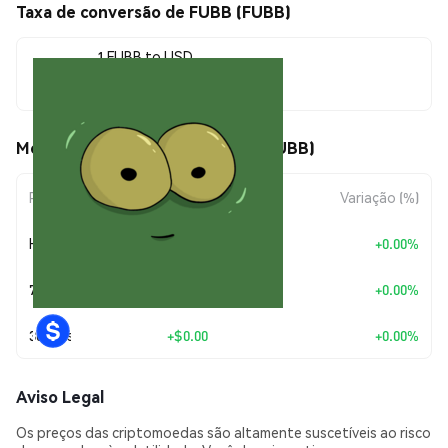
Taxa de conversão de FUBB (FUBB)
1 FUBB to USD
$0.00000929
Movimentos de preço de FUBB (FUBB)
Período
Variação do Valor
Variação (%)
Hoje
+
$0.00
+0.00%
7 Dias
+
$0.00
+0.00%
30 Dias
+
$0.00
+0.00%
Aviso Legal
Os preços das criptomoedas são altamente suscetíveis ao risco