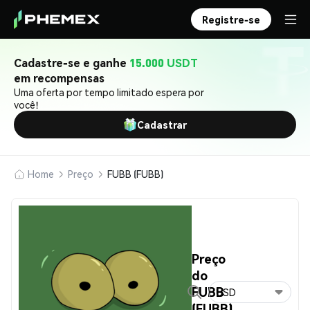
Registre-se
Cadastre-se e ganhe
15.000 USDT
em recompensas
Uma oferta por tempo limitado espera por
você!
Cadastrar
Home
Preço
FUBB (FUBB)
Preço
do
FUBB
USD
(FUBB)