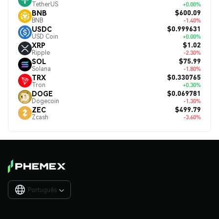
TetherUS
+0.00%
$600.09
BNB
BNB
-1.40%
$0.999631
USDC
USD Coin
+0.00%
$1.02
XRP
Ripple
-2.30%
$75.99
SOL
Solana
-1.80%
$0.330765
TRX
Tron
+0.30%
$0.069781
DOGE
Dogecoin
-1.30%
$499.79
ZEC
Zcash
-3.60%
Português
