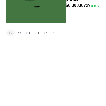
$0.00000929
+0.00%
1D
7D
1M
3M
1Y
YTD