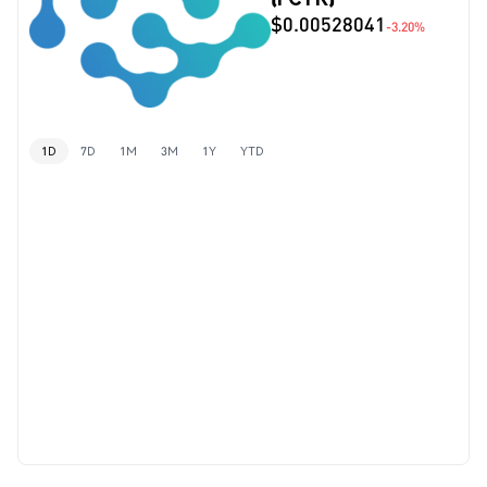
$0.00528041
-3.20%
1D
7D
1M
3M
1Y
YTD