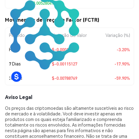
$0.00528041
Movimentos de preço de Factor (FCTR)
Período
Variação do Valor
Variação (%)
Hoje
$-0.00017456
-3.20%
7 Dias
$-0.00115127
-17.90%
30 Dias
$-0.00788769
-59.90%
Aviso Legal
Os preços das criptomoedas são altamente suscetíveis ao risco
de mercado e à volatilidade. Você deve investir apenas em
produtos com os quais esteja familiarizado e compreenda
totalmente os riscos envolvidos. As informações fornecidas
nesta página são apenas para fins informativos e não
constituem aconselhamento financeiro. Não se trata de uma