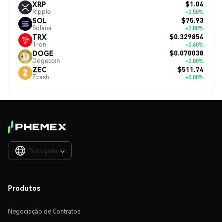
$1.04
XRP
Ripple
+0.50%
$75.93
SOL
Solana
+2.80%
$0.329854
TRX
Tron
+0.60%
$0.070038
DOGE
Dogecoin
+0.00%
$511.74
ZEC
Zcash
+0.80%
Português

Produtos
Negociação de Contratos