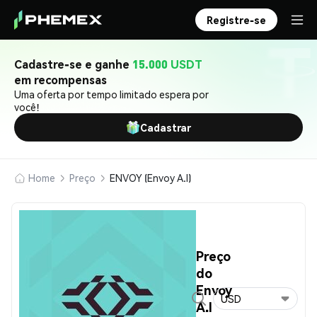
Registre-se
Cadastre-se e ganhe
15.000 USDT
em recompensas
Uma oferta por tempo limitado espera por
você!
Cadastrar
Home
Preço
ENVOY (Envoy A.I)
Preço
do
Envoy
USD
A.I