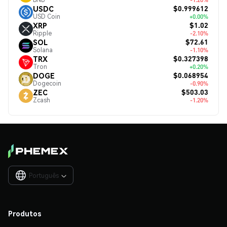
$0.999612
USDC
USD Coin
+0.00%
$1.02
XRP
Ripple
-2.10%
$72.61
SOL
Solana
-1.10%
$0.327398
TRX
Tron
+0.20%
$0.068954
DOGE
Dogecoin
-0.90%
$503.03
ZEC
Zcash
-1.20%
Português

Produtos