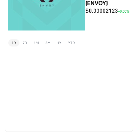
(ENVOY)
$0.00002123
+0.00%
1D
7D
1M
3M
1Y
YTD