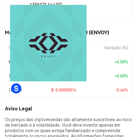
1 ENVOY to USD
$0.00002123
Movimentos de preço de Envoy A.I (ENVOY)
Período
Variação do Valor
Variação (%)
Hoje
+
$0.00
+0.00%
7 Dias
+
$0.00
+0.00%
30 Dias
$-0.00000014
-0.66%
Aviso Legal
Os preços das criptomoedas são altamente suscetíveis ao risco
de mercado e à volatilidade. Você deve investir apenas em
produtos com os quais esteja familiarizado e compreenda
totalmente os riscos envolvidos. As informações fornecidas