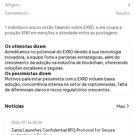
Artigos :
0
Sentimento :
Neutro
1 indivíduos únicos estão falando sobre EXRD, e ela ocupa a
posição 5787 em menções e atividade entre as postagens
coletadas. Nas últimas 24 horas, o sentimento em relação a
EXRD em todas as redes sociais foi Neutro. Por fim, foram
Os otimistas dizem
publicados 0 artigos de notícias sobre EXRD. No Twitter, NaN%
Acreditamos no potencial do EXRD devido à sua tecnologia
dos tweets apresentaram um sentimento otimista em
inovadora, à equipe forte e parcerias estratégicas, além do
comparação com NaN% dos tweets com sentimento pessimista
crescimento da adoção na indústria de blockchain, oferecendo
sobre EXRD. NaN% dos tweets foram neutros em relação a
soluções escaláveis e seguras.
EXRD. Esses sentimentos são baseados em 0 tweets.
Os pessimistas dizem
Motivos para estar pessimista com o EXRD incluem baixa
adoção, concorrência intensa no setor de criptomoedas, falta
de diferenciais claros e riscos regulatórios crescentes.
​​Notícias​​
Mais
2026-07-24 00:26
Zama Launches Confidential RFQ Protocol for Secure