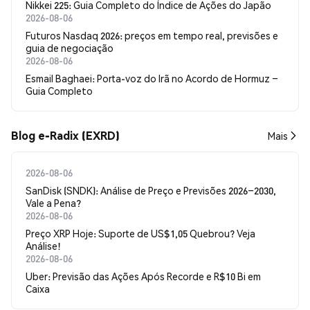
Nikkei 225: Guia Completo do Índice de Ações do Japão
2026-08-06
Futuros Nasdaq 2026: preços em tempo real, previsões e
guia de negociação
2026-08-06
Esmail Baghaei: Porta-voz do Irã no Acordo de Hormuz –
Guia Completo
Blog e-Radix (EXRD)
Mais
2026-08-06
SanDisk (SNDK): Análise de Preço e Previsões 2026–2030,
Vale a Pena?
2026-08-06
Preço XRP Hoje: Suporte de US$1,05 Quebrou? Veja
Análise!
2026-08-06
Uber: Previsão das Ações Após Recorde e R$10 Bi em
Caixa