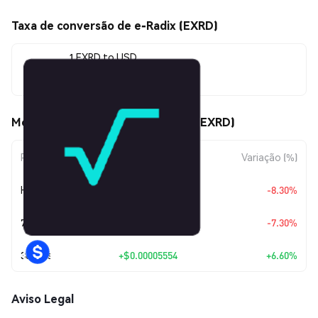
Taxa de conversão de e-Radix (EXRD)
1 EXRD to USD
$0.00089709
Movimentos de preço de e-Radix (EXRD)
Período
Variação do Valor
Variação (%)
Hoje
$-0.0000812
-8.30%
7 Dias
$-0.00007064
-7.30%
30 Dias
+
$0.00005554
+6.60%
Aviso Legal