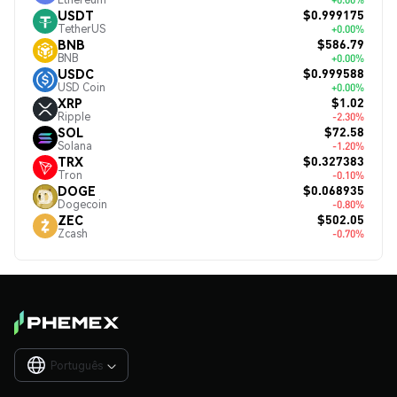
$0.999175
USDT
TetherUS
+0.00%
$586.79
BNB
BNB
+0.00%
$0.999588
USDC
USD Coin
+0.00%
$1.02
XRP
Ripple
-2.30%
$72.58
SOL
Solana
-1.20%
$0.327383
TRX
Tron
-0.10%
$0.068935
DOGE
Dogecoin
-0.80%
$502.05
ZEC
Zcash
-0.70%
Português
