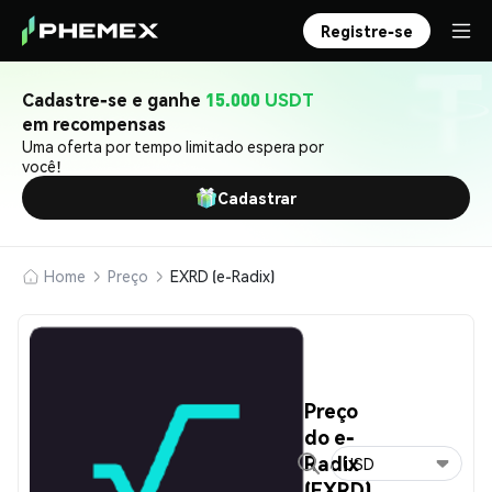
Registre-se
Cadastre-se e ganhe
15.000 USDT
em recompensas
Uma oferta por tempo limitado espera por
você!
Cadastrar
Home
Preço
EXRD (e-Radix)
Preço
do e-
Radix
USD
(EXRD)