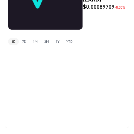
$0.00089709
-8.30%
1D
7D
1M
3M
1Y
YTD