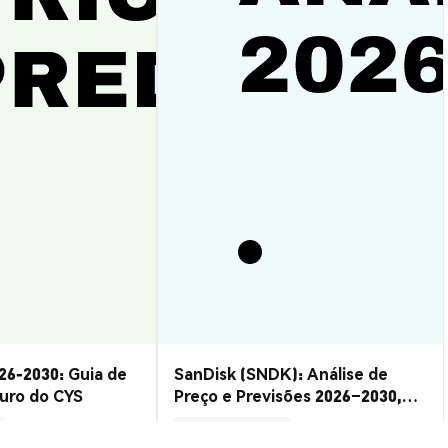
26-2030: Guia de
SanDisk (SNDK): Análise de
turo do CYS
Preço e Previsões 2026–2030,
Vale a Pena?
Insights de Mercado
2026-08-07
|
15-20m
2026-08-06
|
10-15m