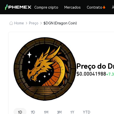
Compre cripto
Mercados
Contrato
À
Home
Preço
$DGN (Dragon Coin)
Preço do D
$0.00041988
+7.
1D
7D
1M
3M
1Y
YTD