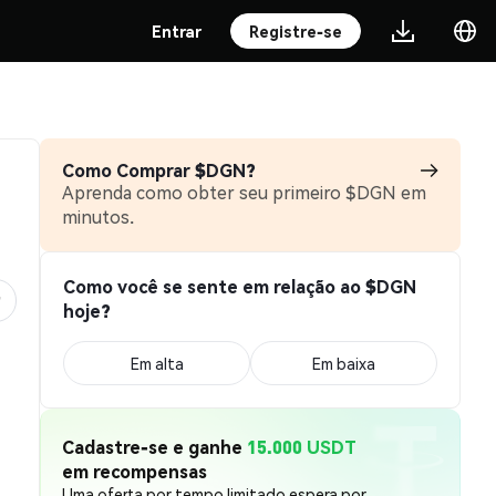
Entrar
Registre-se
Como Comprar $DGN?
Aprenda como obter seu primeiro $DGN em
minutos.
Como você se sente em relação ao $DGN
hoje?
Em alta
Em baixa
Cadastre-se e ganhe
15.000 USDT
em recompensas
Uma oferta por tempo limitado espera por