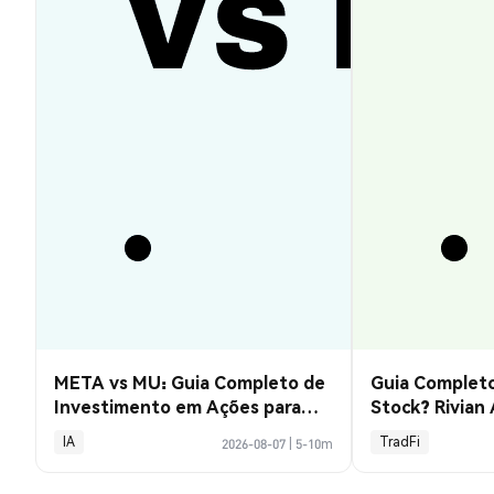
META vs MU: Guia Completo de
Guia Completo
Investimento em Ações para
Stock? Rivian
2026
Explicado
IA
TradFi
2026-08-07
|
5-10m