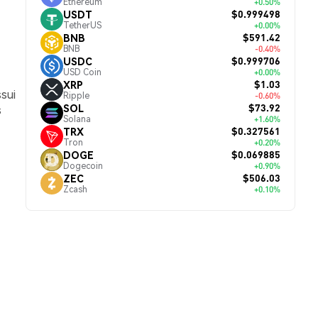
Ethereum
+0.50%
$0.999498
USDT
TetherUS
+0.00%
$591.42
BNB
BNB
-0.40%
$0.999706
USDC
USD Coin
+0.00%
$1.03
XRP
sui
Ripple
-0.60%
$73.92
SOL
s
Solana
+1.60%
$0.327561
TRX
Tron
+0.20%
$0.069885
DOGE
Dogecoin
+0.90%
$506.03
ZEC
Zcash
+0.10%