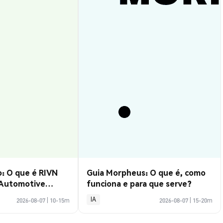
: O que é RIVN
Guia Morpheus: O que é, como
 Automotive
funciona e para que serve?
IA
2026-08-07
|
10-15m
2026-08-07
|
15-20m