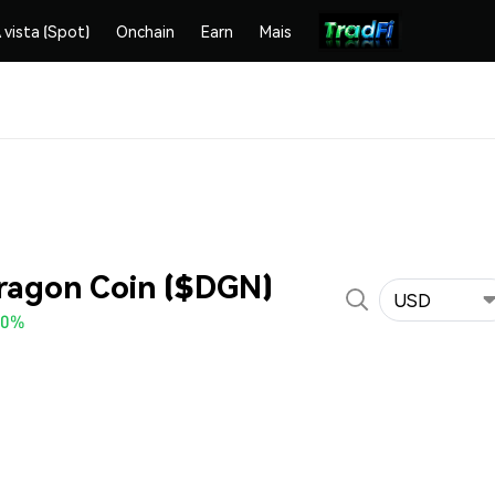
 vista (Spot)
Onchain
Earn
Mais
ragon Coin ($DGN)
USD
30%