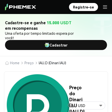
Registre-se
Cadastre-se e ganhe
15.000 USDT
em recompensas
Uma oferta por tempo limitado espera por
você!
Cadastrar
Home
Preço
IAU.D (Dinari IAU)
Preço
do
Dinari
IAU
USD
(IAU.D)