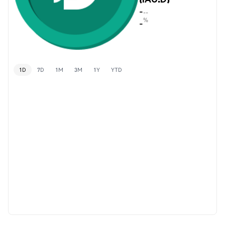
-
--
%
-
1D
7D
1M
3M
1Y
YTD