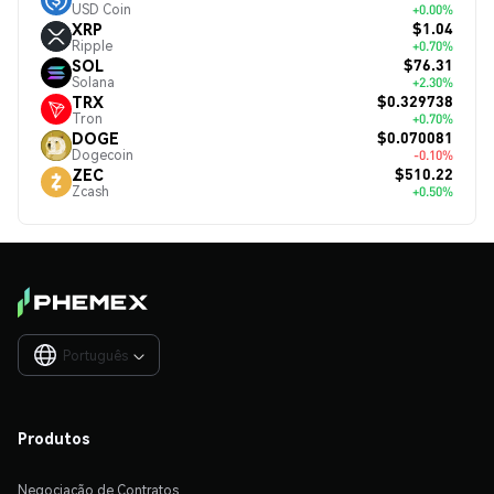
USD Coin
+0.00%
$1.04
XRP
Ripple
+0.70%
$76.31
SOL
Solana
+2.30%
$0.329738
TRX
Tron
+0.70%
$0.070081
DOGE
Dogecoin
-0.10%
$510.22
ZEC
Zcash
+0.50%
Português

Produtos
Negociação de Contratos