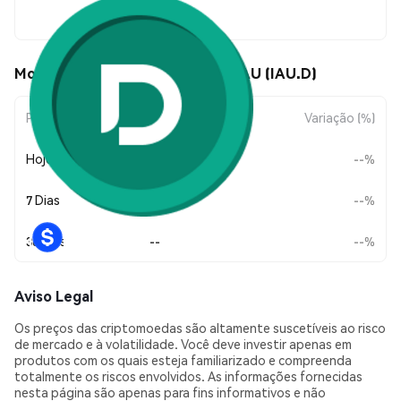
--
Movimentos de preço de Dinari IAU (IAU.D)
Período
Variação do Valor
Variação (%)
Hoje
--
--%
7 Dias
--
--%
30 Dias
--
--%
Aviso Legal
Os preços das criptomoedas são altamente suscetíveis ao risco
de mercado e à volatilidade. Você deve investir apenas em
produtos com os quais esteja familiarizado e compreenda
totalmente os riscos envolvidos. As informações fornecidas
nesta página são apenas para fins informativos e não