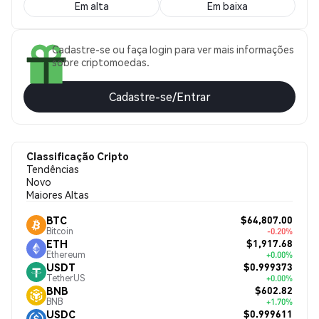
Em alta
Em baixa
Cadastre-se ou faça login para ver mais informações
sobre criptomoedas.
Cadastre-se/Entrar
Classificação Cripto
Tendências
Novo
Maiores Altas
$64,807.00
BTC
Bitcoin
-0.20%
$1,917.68
ETH
Ethereum
+0.00%
$0.999373
USDT
TetherUS
+0.00%
$602.82
BNB
BNB
+1.70%
$0.999611
USDC